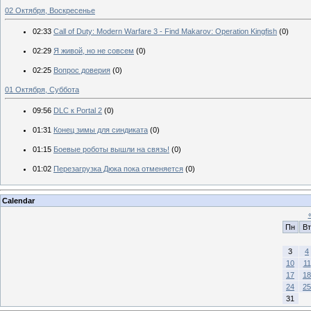
02 Октября, Воскресенье
02:33
Call of Duty: Modern Warfare 3 - Find Makarov: Operation Kingfish
(0)
02:29
Я живой, но не совсем
(0)
02:25
Вопрос доверия
(0)
01 Октября, Суббота
09:56
DLC к Portal 2
(0)
01:31
Конец зимы для синдиката
(0)
01:15
Боевые роботы вышли на связь!
(0)
01:02
Перезагрузка Дюка пока отменяется
(0)
Calendar
Пн
Вт
3
4
10
11
17
18
24
25
31