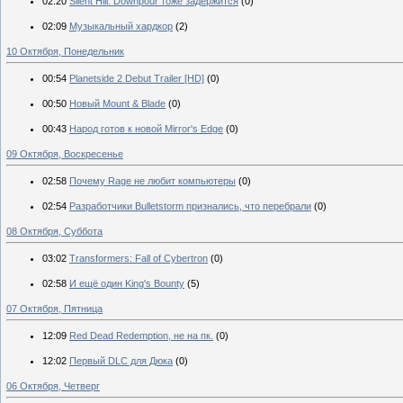
02:20
Silent Hill: Downpour тоже задержится
(0)
02:09
Музыкальный хардкор
(2)
10 Октября, Понедельник
00:54
Planetside 2 Debut Trailer [HD]
(0)
00:50
Новый Mount & Blade
(0)
00:43
Народ готов к новой Mirror's Edge
(0)
09 Октября, Воскресенье
02:58
Почему Rage не любит компьютеры
(0)
02:54
Разработчики Bulletstorm признались, что перебрали
(0)
08 Октября, Суббота
03:02
Transformers: Fall of Cybertron
(0)
02:58
И ещё один King's Bounty
(5)
07 Октября, Пятница
12:09
Red Dead Redemption, не на пк.
(0)
12:02
Первый DLC для Дюка
(0)
06 Октября, Четверг