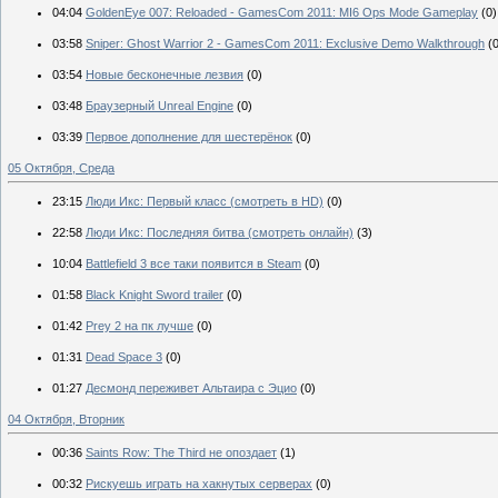
04:04
GoldenEye 007: Reloaded - GamesCom 2011: MI6 Ops Mode Gameplay
(0)
03:58
Sniper: Ghost Warrior 2 - GamesCom 2011: Exclusive Demo Walkthrough
(
03:54
Новые бесконечные лезвия
(0)
03:48
Браузерный Unreal Engine
(0)
03:39
Первое дополнение для шестерёнок
(0)
05 Октября, Среда
23:15
Люди Икс: Первый класс (смотреть в HD)
(0)
22:58
Люди Икс: Последняя битва (смотреть онлайн)
(3)
10:04
Battlefield 3 все таки появится в Steam
(0)
01:58
Black Knight Sword trailer
(0)
01:42
Prey 2 на пк лучше
(0)
01:31
Dead Space 3
(0)
01:27
Десмонд переживет Альтаира с Эцио
(0)
04 Октября, Вторник
00:36
Saints Row: The Third не опоздает
(1)
00:32
Рискуешь играть на хакнутых серверах
(0)