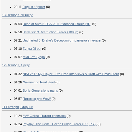
20:11
Люди в чёрном
(0)
13 Октября, Четверг
07:54
Dead or Alive 5 TGS 2011 Extended Trailer [HD]
(0)
07:50
Battlefield 3 Destruction Trailer (1080p)
(0)
07:21
Uncharted 3: Drake’s Deception отправлена в печать
(0)
07:10
Zynga Direct
(0)
07:07
ММО от Zynga
(0)
12 Октября, Среда
04:32
NBA 2K12 My Player - Pre Draft Interviews & Draft with David Stern
(0)
04:26
Файтинг по Real Steel
(0)
04:01
Sonic Generations на пк
(0)
03:57
Питомец для WoW
(0)
11 Октября, Вторник
19:24
EVE Online. Патент капитана
(0)
02:24
Payday: The Heist - Green Bridge Trailer (PC, PS3)
(0)