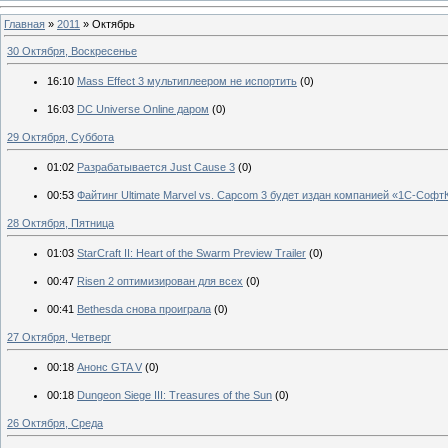
Главная
»
2011
»
Октябрь
30 Октября, Воскресенье
16:10
Mass Effect 3 мультиплеером не испортить
(0)
16:03
DC Universe Online даром
(0)
29 Октября, Суббота
01:02
Разрабатывается Just Cause 3
(0)
00:53
Файтинг Ultimate Marvel vs. Capcom 3 будет издан компанией «1С-Софт
28 Октября, Пятница
01:03
StarCraft II: Heart of the Swarm Preview Trailer
(0)
00:47
Risen 2 оптимизирован для всех
(0)
00:41
Bethesda снова проиграла
(0)
27 Октября, Четверг
00:18
Анонс GTA V
(0)
00:18
Dungeon Siege III: Treasures of the Sun
(0)
26 Октября, Среда