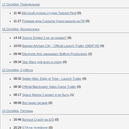
17 Октября, Понедельник
11:46
Microsoft купила студию Twisted Pixel
(0)
11:27
Ролевая игра Costume Quest вышла на ПК
(0)
16 Октября, Воскресенье
14:16
Source Engine 2 не за горами?
(6)
10:03
Batman Arkham City - Official Launch Trailer 1080P HD
(0)
09:49
Electronic Arts закрывает Bullfrog Productions
(2)
09:34
Star Wars для всех и сразу
(0)
15 Октября, Суббота
08:32
Spider-Man: Edge of Time - Launch Trailer
(0)
08:30
Officlal Blackwater Video Game Trailer
(0)
08:17
Space Marine 2 может и не быть
(1)
08:06
Востание Цезаря
(0)
14 Октября, Пятница
20:46
Burnout Crash! на iOS
(0)
20:29
GTA на телефоне
(0)