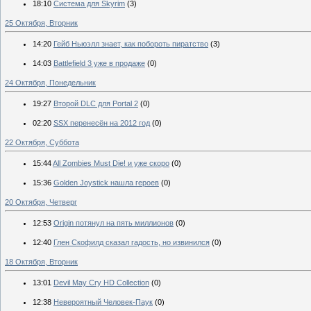
18:10
Система для Skyrim
(3)
25 Октября, Вторник
14:20
Гейб Ньюэлл знает, как побороть пиратство
(3)
14:03
Battlefield 3 уже в продаже
(0)
24 Октября, Понедельник
19:27
Второй DLC для Portal 2
(0)
02:20
SSX перенесён на 2012 год
(0)
22 Октября, Суббота
15:44
All Zombies Must Die! и уже скоро
(0)
15:36
Golden Joystick нашла героев
(0)
20 Октября, Четверг
12:53
Origin потянул на пять миллионов
(0)
12:40
Глен Скофилд сказал гадость, но извинился
(0)
18 Октября, Вторник
13:01
Devil May Cry HD Collection
(0)
12:38
Невероятный Человек-Паук
(0)