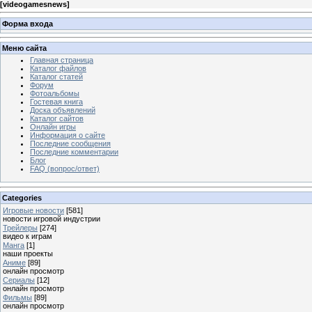
[
videogamesnews
]
Форма входа
Меню сайта
Главная страница
Каталог файлов
Каталог статей
Форум
Фотоальбомы
Гостевая книга
Доска объявлений
Каталог сайтов
Онлайн игры
Информация о сайте
Последние сообщения
Последние комментарии
Блог
FAQ (вопрос/ответ)
Categories
Игровые новости
[581]
новости игровой индустрии
Трейлеры
[274]
видео к играм
Манга
[1]
наши проекты
Аниме
[89]
онлайн просмотр
Сериалы
[12]
онлайн просмотр
Фильмы
[89]
онлайн просмотр