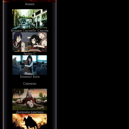
Аниме
Мэрдок Скрэмбл: Сжатие
Кровь-С
Блокнот Бога
Сериалы
Дневники вампира