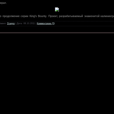
ера».
продолжение серии King's Bounty. Проект, разрабатываемый знаменитой калининградс
обавил:
Dragon
| Дата:
08.10.2011
|
Комментарии (5)