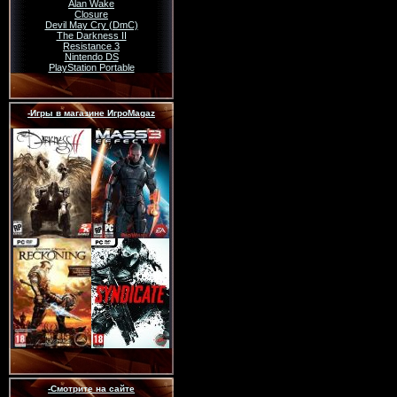
Alan Wake
Closure
Devil May Cry (DmC)
The Darkness II
Resistance 3
Nintendo DS
PlayStation Portable
-Игры в магазине ИгроMagaz
-Смотрите на сайте