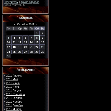
Результаты
|
Архив опросов
Всего ответов:
5
-Календарь
«
Октябрь 2011
»
Пн
Вт
Ср
Чт
Пт
Сб
Вс
1
2
3
4
5
6
7
8
9
10
11
12
13
14
15
16
17
18
19
20
21
22
23
24
25
26
27
28
29
30
31
-Архив записей
2011 Апрель
2011 Май
2011 Июнь
2011 Июль
2011 Август
2011 Сентябрь
2011 Октябрь
2011 Ноябрь
2011 Декабрь
2012 Январь