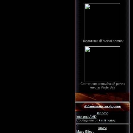
Портативный Mortal Kombat
Состоялся российский релиз
квеста Yesterday
-Обновления на форуме
Железо
Intel или AMD
Сообщение от
klimlimonov
Книги
Mass Effect