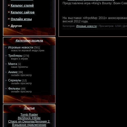
Представлена игра «King's Bounty: Воин Сев
Каталог статей
Каталог сайтов
На выставке «ИгроМир 2011» анонсировано 
Онлайн игры
весной 2012 года.
Другое
Категория:
Игровые новости
| Просмотров: 1218 | Д
-Категории раздела
Игровые новости
[581]
новости игровой индустрии
Трейлеры
[274]
видео к играм
Манга
[1]
наши проекты
Аниме
[89]
онлайн просмотр
Сериалы
[12]
онлайн просмотр
Фильмы
[89]
онлайн просмотр
-Статьи
Tomb Raider
BioShock Infinite
Chaos on Deponia/Депония 2:
Взрывное приключение