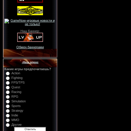
Наш Баннер:
Обмен баннерами
-Наш опрос
Какие игры предпочитаешь?
Action
Fighting
FPS/TPS
Quest
Racing
RPG
Simulation
Sports
Strategy
Indie
MMO
Другие