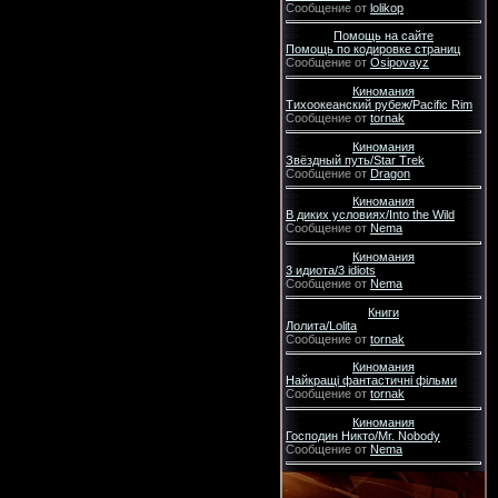
Сообщение от
lolikop
Помощь на сайте
Помощь по кодировке страниц
Сообщение от
Osipovayz
Киномания
Тихоокеанский рубеж/Pacific Rim
Сообщение от
tornak
Киномания
Звёздный путь/Star Trek
Сообщение от
Dragon
Киномания
В диких условиях/Into the Wild
Сообщение от
Nema
Киномания
3 идиота/3 idiots
Сообщение от
Nema
Книги
Лолита/Lolita
Сообщение от
tornak
Киномания
Найкращі фантастичні фільми
Сообщение от
tornak
Киномания
Господин Никто/Mr. Nobody
Сообщение от
Nema