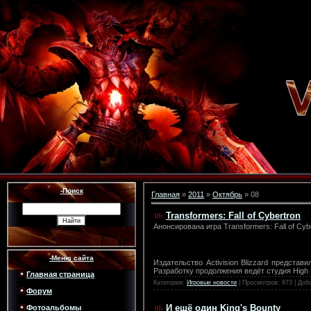
-Поиск
Главная
»
2011
»
Октябрь
»
08
Transformers: Fall of Cybertron
Анонсирована игра Transformers: Fall of Cyb
-Меню сайта
Издательство Activision Blizzard представ
Разработку продолжения ведёт студия High 
Главная страница
Категория:
Игровые новости
| Просмотров: 973 | Доб
Форум
И ещё один King's Bounty
Фотоальбомы