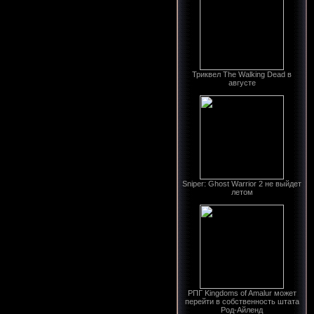
Триквел The Walking Dead в
августе
Sniper: Ghost Warrior 2 не выйдет
летом
РПГ Kingdoms of Amalur может
перейти в собственность штата
Род-Айленд