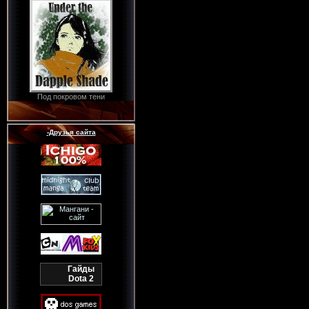
Под покровом тени
-Друзья сайта
Гайды
Dota 2