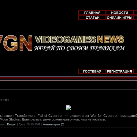
ertron
ило экшен Transformers: Fall of Cybertron — сиквел игры War for Cybertron, вышедш
Moon Studios. Даты релиза, даже ориентировочной, нам не назвали.
авил:
Dragon
| Дата:
08.10.2011
|
Комментарии (0)