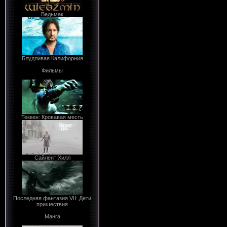
Ведьмак
Блудливая Калифорния
Фильмы
Теккен: Кровавая месть
Сайлент Хилл
Последняя фантазия VII: Дети
пришествия
Манга