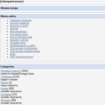
[
videogamesnews
]
Форма входа
Меню сайта
Главная страница
Каталог файлов
Каталог статей
Форум
Фотоальбомы
Гостевая книга
Доска объявлений
Каталог сайтов
Онлайн игры
Информация о сайте
Последние сообщения
Последние комментарии
Блог
FAQ (вопрос/ответ)
Categories
Игровые новости
[581]
новости игровой индустрии
Трейлеры
[274]
видео к играм
Манга
[1]
наши проекты
Аниме
[89]
онлайн просмотр
Сериалы
[12]
онлайн просмотр
Фильмы
[89]
онлайн просмотр