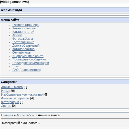
[
videogamesnews
]
Форма входа
Меню сайта
Главная страница
Каталог файлов
Каталог статей
Форум
Фотоальбомы
Гостевая книга
Доска объявлений
Каталог сайтов
Онлайн игры
Информация о сайте
Последние сообщения
Последние комментарии
Блог
FAQ (вопрос/ответ)
Categories
Аниме и манга
[5]
Игры
[29]
Изобразительное искусство
[4]
Фильмы и сериалы
[4]
Фотографии
[0]
Другое
[0]
Главная
»
Фотоальбом
» Аниме и манга
Фотографий в альбоме
:
5