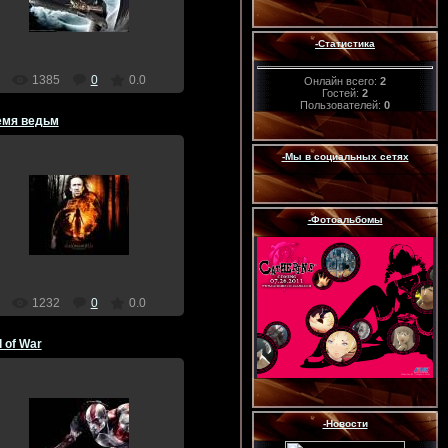
Dragon
-Статистика
1385
0
0.0
Онлайн всего:
2
Гостей:
2
Пользователей:
0
емя ведьм
-Мы в социальных сетях
17.12.2011
-Фотоальбомы
Dragon
1232
0
0.0
 of War
17.12.2011
-Новости