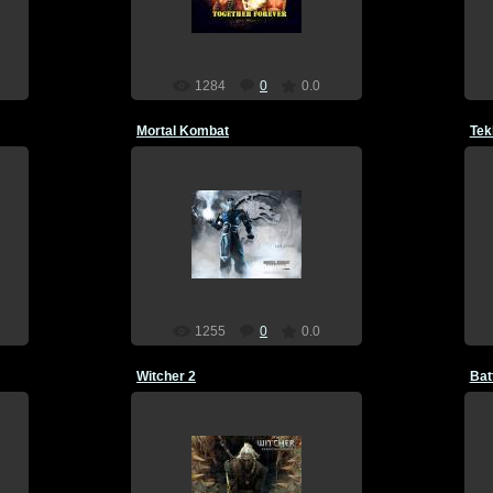
Dragon
1284
0
0.0
Mortal Kombat
Tek
17.12.2011
Dragon
1255
0
0.0
Witcher 2
Batt
17.12.2011