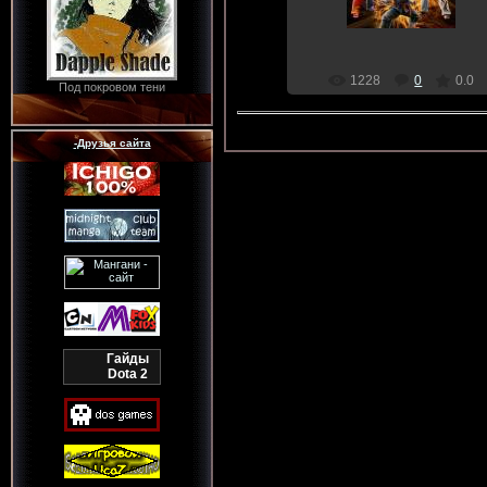
Dragon
1228
0
0.0
Под покровом тени
-Друзья сайта
Гайды
Dota 2