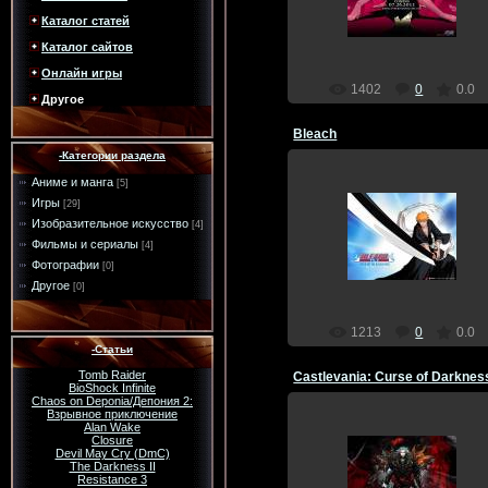
Dragon
Каталог статей
Каталог сайтов
Онлайн игры
1402
0
0.0
Другое
Bleach
-Категории раздела
Аниме и манга
[5]
Игры
[29]
17.12.2011
Изобразительное искусство
[4]
Фильмы и сериалы
[4]
Dragon
Фотографии
[0]
Другое
[0]
1213
0
0.0
-Статьи
Tomb Raider
Castlevania: Curse of Darknes
BioShock Infinite
Chaos on Deponia/Депония 2:
Взрывное приключение
Alan Wake
Closure
Devil May Cry (DmC)
17.12.2011
The Darkness II
Resistance 3