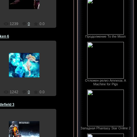
Dragon
1239
0
0.0
ken 6
Продолжение To the Moon
17.12.2011
Dragon
Отложен релиз Amnesia: A
Machine for Pigs
1242
0
0.0
lefield 3
Западная Phantasy Star Online 2
17.12.2011