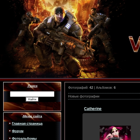
-Поиск
Фотографий:
42
| Альбомов:
6
Новые фотографии
Catherine
-Меню сайта
Главная страница
Форум
29.12.2011
Фотоальбомы