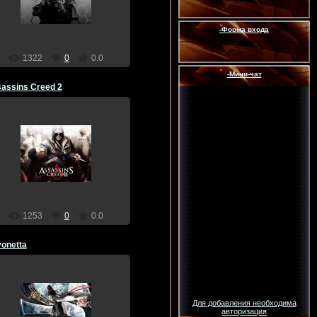
Dragon
-Форма входа
1322
0
0.0
-Мини-чат
assins Creed 2
17.12.2011
Dragon
1253
0
0.0
onetta
17.12.2011
Для добавления необходима
авторизация