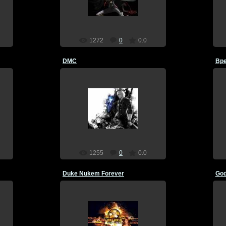
Dragon
1272
0
0.0
DMC
Вр
17.12.2011
Dragon
1255
0
0.0
Duke Nukem Forever
God
17.12.2011