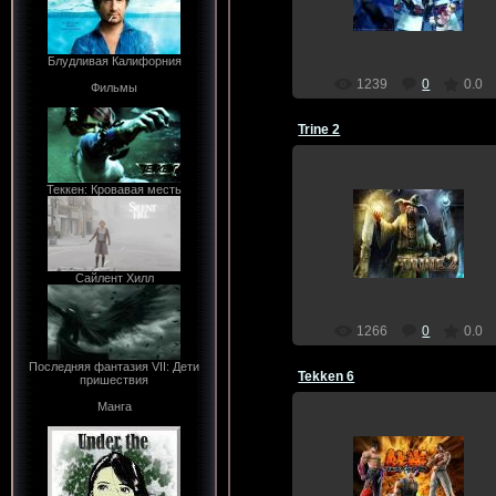
Dragon
Блудливая Калифорния
1239
0
0.0
Фильмы
Trine 2
Теккен: Кровавая месть
17.12.2011
Dragon
Сайлент Хилл
1266
0
0.0
Последняя фантазия VII: Дети
Tekken 6
пришествия
Манга
17.12.2011