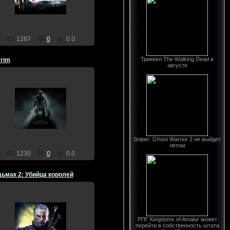
Dragon
1267
0
0.0
Триквел The Walking Dead в
rim
августе
17.12.2011
Dragon
Sniper: Ghost Warrior 2 не выйдет
летом
1230
0
0.0
ьмак 2: Убийца королей
13.07.2011
РПГ Kingdoms of Amalur может
перейти в собственность штата