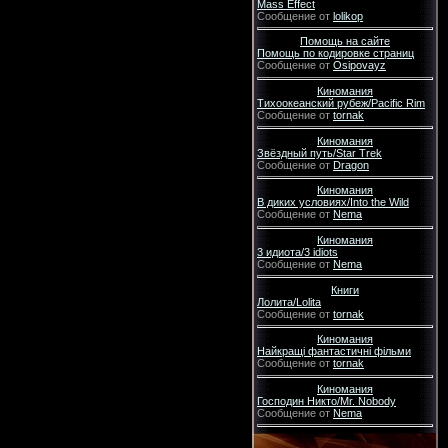
Mass Effect
Сообщение от
lolikop
Помощь на сайте
Помощь по кодировке страниц
Сообщение от
Osipovayz
Киномания
Тихоокеанский рубеж/Pacific Rim
Сообщение от
tornak
Киномания
Звёздный путь/Star Trek
Сообщение от
Dragon
Киномания
В диких условиях/Into the Wild
Сообщение от
Nema
Киномания
3 идиота/3 idiots
Сообщение от
Nema
Книги
Лолита/Lolita
Сообщение от
tornak
Киномания
Найкращі фантастичні фільми
Сообщение от
tornak
Киномания
Господин Никто/Mr. Nobody
Сообщение от
Nema