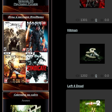
Nintendo DS
Dragon
PlayStation Portable
-Игры в магазине ИгроMagaz
1301
0
0.0
Hitman
17.12.2011
Dragon
1202
0
0.0
Left 4 Dead
-Смотрите на сайте
Аниме
17.12.2011