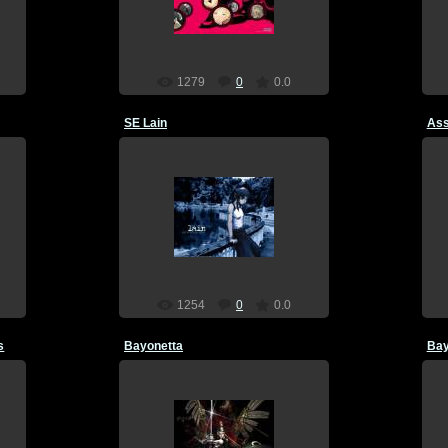
Dragon
1279
0
0.0
SE Lain
Ass
17.12.2011
Dragon
1254
0
0.0
s
Bayonetta
Bay
17.12.2011