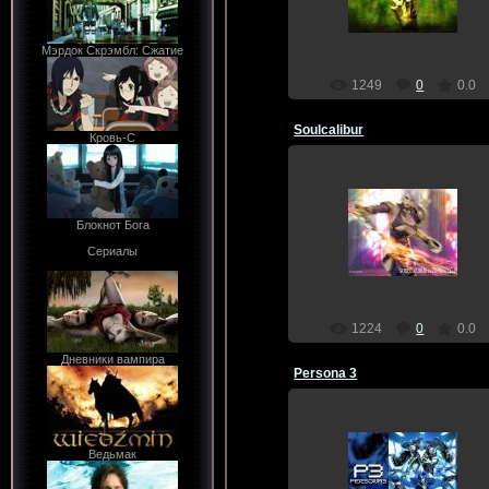
Dragon
Мэрдок Скрэмбл: Сжатие
1249
0
0.0
Soulcalibur
Кровь-С
17.12.2011
Блокнот Бога
Dragon
Сериалы
1224
0
0.0
Дневники вампира
Persona 3
Ведьмак
17.12.2011