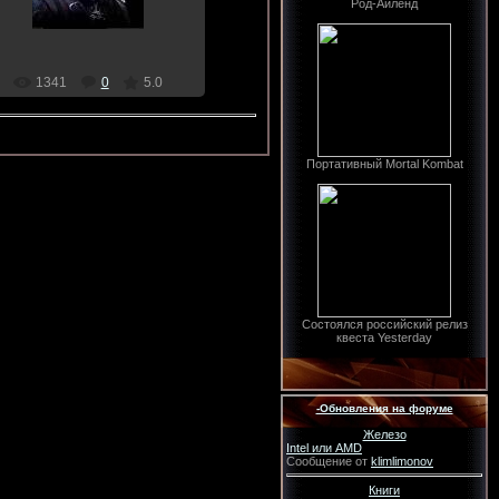
Dragon
Род-Айленд
1341
0
5.0
Портативный Mortal Kombat
Состоялся российский релиз
квеста Yesterday
-Обновления на форуме
Железо
Intel или AMD
Сообщение от
klimlimonov
Книги