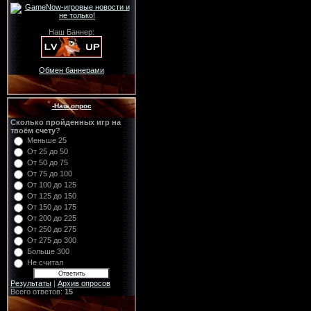
Наш Баннер:
Обмен баннерами
-Наш опрос
Сколько пройденных игр на
твоём счету?
Меньше 25
От 25 до 50
От 50 до 75
От 75 до 100
От 100 до 125
От 125 до 150
От 150 до 175
От 200 до 225
От 250 до 275
От 275 до 300
Больше 300
Не считал
Результаты
|
Архив опросов
Всего ответов:
15