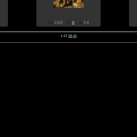
Dragon
1320
0
5.0
1-27
28-42