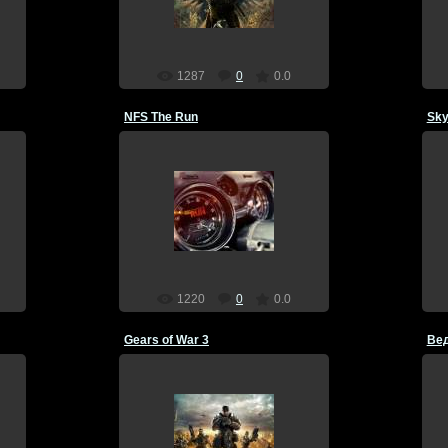
Dragon
1287
0
0.0
NFS The Run
Sky
17.12.2011
Dragon
1220
0
0.0
Gears of War 3
Вед
13.07.2011