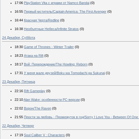
17:06
PlayStation Vita с играми от Namco Bandai
(0)
16:55
Первый мститель/Captain America: The First Avenger
(0)
16:44
Красная Черта/Redline
(0)
16:38
Необъятные Небеса/Infinite Stratos
(0)
24 Декабря, Суббота
18:30
Game of Thrones - Winter Trailer
(0)
18:23
Атака на Rift
(0)
18:17
Вой: Перерождение/The Howling: Reborn
(0)
17:31
У меня мало друзей/Boku wa Tomodachi ga Sukunai
(1)
23 Декабря, Пятница
22:16
Rift Gameplay
(0)
22:10
Alan Wake: особенности PC-версии
(0)
22:02
Ворон/The Raven
(0)
21:55
Прости за любовь - Промежуток в год/Sorry I Love You - Between Of One
22 Декабря, Четверг
17:19
Soul Caliber V : Characters
(0)