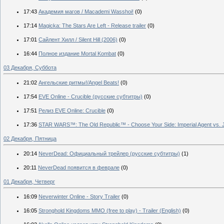
17:43
Академия магов / Macademi Wasshoi!
(0)
17:14
Magicka: The Stars Are Left - Release trailer
(0)
17:01
Сайлент Хилл / Silent Hill (2006)
(0)
16:44
Полное издание Mortal Kombat
(0)
03 Декабря, Суббота
21:02
Ангельские ритмы!/Angel Beats!
(0)
17:54
EVE Online - Crucible (русские субтитры)
(0)
17:51
Релиз EVE Online: Crucible
(0)
17:36
STAR WARS™: The Old Republic™ - Choose Your Side: Imperial Agent vs. J
02 Декабря, Пятница
20:14
NeverDead: Официальный трейлер (русские субтитры)
(1)
20:11
NeverDead появится в феврале
(0)
01 Декабря, Четверг
16:09
Neverwinter Online - Story Trailer
(0)
16:05
Stronghold Kingdoms MMO (free to play) - Trailer (English)
(0)