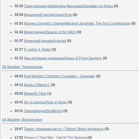
02:20
Таинственная библиотека Данталиан/Dantalian no Shoka
(0)
02:04
Брошенный кролик/Usagi Drop
(0)
01:52
Мэрдок Скрэмбл: Сжатие/Mardock Scramble: The First Compression
(0)
01:42
Время ведьм/Season of the Witch
(0)
01:37
Железный рыцарь/Ironclad
(0)
01:27
Я, робот /I, Robot
(0)
01:22
Дом лета́ющих кинжалов/House of Flying Daggers
(0)
05 Декабря, Понедельник
04:22
Real Warfare 2 Northern Crusades - Gameplay
(0)
04:12
Кровь-С/Blood-C
(0)
03:52
Время/In Time
(1)
03:41
Кот в сапогах/Puss in Boots
(0)
03:31
Эквилибриум/Equilibrium
(0)
04 Декабря, Воскресенье
19:47
Теккен: Кровавая месть / Tekken: Blood Vengeance
(0)
17:52
Shogun 2 Total War - Fall Of The Samurai
(0)