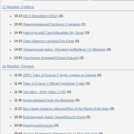
17 Декабря, Суббота
15:13
Dirt 4 Showdown (2012)
(0)
15:00
Лимитированный Darkness II заранее
(1)
14:49
Навсегда мой Санта!/Itsudatte My Santa!
(0)
14:15
Орел Девятого легиона/The Eagle
(0)
14:02
Тринадцатый район: Ультиматум/Banlieue 13 Ultimatum
(0)
13:52
Унесённые волками/Ookami Kakushi
(2)
16 Декабря, Пятница
11:50
JRPG Tales of Graces F будет издана на Западе
(0)
11:44
Tales of Graces f Official Friendship Trailer
(0)
11:39
I Am Alive - Short Video 1 [UK]
(0)
11:36
Конан-варвар/Conan the Barbarian
(0)
11:22
Восстание планеты обезьян/Rise of the Planet of the Apes
(0)
10:26
Благородный демон Энма/Kikoushi Enma
(0)
10:08
Куродзука/Kurozuka
(0)
09:58
Дочери Мнемозины/Mnemosyne no Musume-tachi
(0)