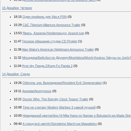
15 Декабря, Четверг
18:15
Один профиль для Vita в PSN
(0)
15:29
C&C Tiberium Alliances Announce Trailer
(0)
13:53
Явись, Азазель/Yondemasuyo, Azazel-san
(0)
11:47
Грозное обещание студии CD Projekt
(1)
11:39
Alan Wake's American Nightmare Announce Trailer
(0)
11:32
Мосидора/Бейсбол по Друкеру/Moshidora/Moshi Koukou Yakyuu no Joshi 
11:04
Кунг-фу Панда 2/Kung Fu Panda 2
(0)
14 Декабря, Среда
19:26
Обитель зла: Вырождение/Resident Evil: Degeneration
(1)
19:11
Аноним/Anonymous
(0)
10:21
Doctor Who: The Eternity Clock Teaser Trailer
(0)
10:08
Time не считает Modern Warfare 3 самой лучшей
(0)
10:00
Невиданный цветок/Ano Hi Mita Hana no Namae o Bokutachi wa Mada Shir
09:40
А город всё цветёт/Soredemo Machi wa Mawatteiru
(0)