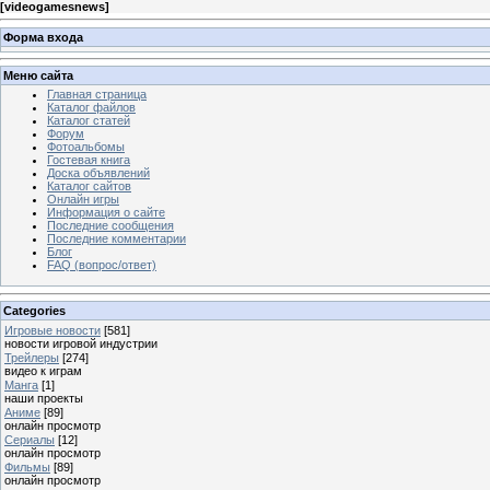
[
videogamesnews
]
Форма входа
Меню сайта
Главная страница
Каталог файлов
Каталог статей
Форум
Фотоальбомы
Гостевая книга
Доска объявлений
Каталог сайтов
Онлайн игры
Информация о сайте
Последние сообщения
Последние комментарии
Блог
FAQ (вопрос/ответ)
Categories
Игровые новости
[581]
новости игровой индустрии
Трейлеры
[274]
видео к играм
Манга
[1]
наши проекты
Аниме
[89]
онлайн просмотр
Сериалы
[12]
онлайн просмотр
Фильмы
[89]
онлайн просмотр