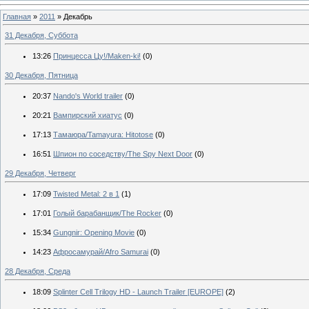
Главная
»
2011
»
Декабрь
31 Декабря, Суббота
13:26
Принцесса Цу!/Maken-ki!
(0)
30 Декабря, Пятница
20:37
Nando's World trailer
(0)
20:21
Вампирский хиатус
(0)
17:13
Тамаюра/Tamayura: Hitotose
(0)
16:51
Шпион по соседству/The Spy Next Door
(0)
29 Декабря, Четверг
17:09
Twisted Metal: 2 в 1
(1)
17:01
Голый барабанщик/The Rocker
(0)
15:34
Gungnir: Opening Movie
(0)
14:23
Афросамурай/Afro Samurai
(0)
28 Декабря, Среда
18:09
Splinter Cell Trilogy HD - Launch Trailer [EUROPE]
(2)