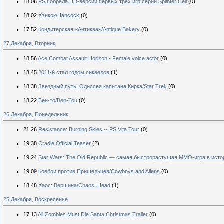
18:06
PS3 обрела HD-версии первых трёх игр серии Splinter Cell
(0)
18:02
Хэнкок/Hancock
(0)
17:52
Кондитерская «Антиква»/Antique Bakery
(0)
27 Декабря, Вторник
18:56
Ace Combat Assault Horizon - Female voice actor
(0)
18:45
2011-й стал годом сиквелов
(1)
18:38
Звездный путь: Одиссея капитана Кирка/Star Trek
(0)
18:22
Бен-то/Ben-Tou
(0)
26 Декабря, Понедельник
21:26
Resistance: Burning Skies -- PS Vita Tour
(0)
19:38
Cradle Official Teaser
(2)
19:24
Star Wars: The Old Republic — самая быстрорастущая ММО-игра в исто
19:09
Ковбои против Пришельцев/Cowboys and Aliens
(0)
18:48
Хаос: Вершина/Chaos: Head
(1)
25 Декабря, Воскресенье
17:13
All Zombies Must Die Santa Christmas Trailer
(0)