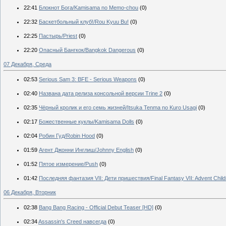
22:41
Блокнот Бога/Kamisama no Memo-chou
(0)
22:32
Баскетбольный клуб!/Rou Kyuu Bu!
(0)
22:25
Пастырь/Priest
(0)
22:20
Опасный Бангкок/Bangkok Dangerous
(0)
07 Декабря, Среда
02:53
Serious Sam 3: BFE - Serious Weapons
(0)
02:40
Названа дата релиза консольной версии Trine 2
(0)
02:35
Чёрный кролик и его семь жизней/Itsuka Tenma no Kuro Usagi
(0)
02:17
Божественные куклы/Kamisama Dolls
(0)
02:04
Робин Гуд/Robin Hood
(0)
01:59
Агент Джонни Инглиш/Johnny English
(0)
01:52
Пятое измерение/Push
(0)
01:42
Последняя фантазия VII: Дети пришествия/Final Fantasy VII: Advent Child
06 Декабря, Вторник
02:38
Bang Bang Racing - Official Debut Teaser [HD]
(0)
02:34
Assassin's Creed навсегда
(0)