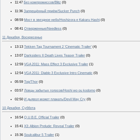
11:47
Без компромиссов/Blitz
(0)
11:36
Запрещённый приём/Sucker Punch
(0)
08:59
Мост в звездное небо/Hoshizora e Kakaru Hashi
(0)
08:41
Отверженные/Needless
(0)
11 Декабря, Воскресенье
13:13
Tekken Tag Tournament 2 'Cinematic Trailer'
(4)
13:07
Darksiders II Death Lives Teaser Trailer
(0)
12:59
VGA 2011: Mass Effect 3 Exclusive Trailer
(1)
12:54
VGA 2011: Diablo 3 Exclusive Intro Cinematic
(0)
05:59
Тор/Thor
(0)
03:57
Ловцы забытых голосов/Hoshi wo ou kodomo
(0)
02:50
И дьявол может плакать/Devil May Cry
(0)
10 Декабря, Суббота
16:54
Q.U.B.E. Official Trailer
(0)
15:41
X3: Albion Prelude: Reveal Trailer
(0)
15:36
Soulcalibur 5 Trailer
(1)