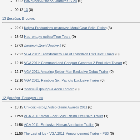
09:22
Вампирский засос/Vampires Suck
(0)
09:12
13
(0)
13 Декабря, Вторник
22:01
Kojima Productions отменила Metal Gear Solid: Rising
(3)
18:42
Настоящие слёзы/True Tears
(0)
17:09
Двойной Джей/Double-J
(0)
12:22
VGA 2011: Transformers Fall of Cybertron Exclusive Trailer
(0)
12:19
VGA 2011: Command and Conquer Generals 2 Exclusive Teaser
(0)
12:17
VGA 2011: Amazing Spider-Man Exclusive Debut Trailer
(0)
12:10
VGA 2011: Rainbow Six: Patriots Exclusive Trailer
(0)
12:04
Зелёный фонарь/Green Lantern
(0)
12 Декабря, Понедельник
13:15
Список наград Video Game Awards 2011
(0)
11:59
VGA 2011: Metal Gear Solid: Rising Exclusive Trailer
(1)
11:56
VGA 2011: Exclusive Hitman Absolution Trailer
(0)
11:50
The Last of Us - VGA 2011: Announcement Trailer - PS3
(0)