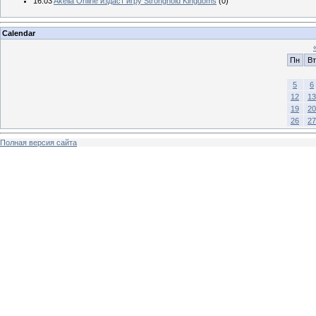
16:03
Akella Online издаст игру Stronghold Kingdoms
(0)
Calendar
Пн
Вт
5
6
12
13
19
20
26
27
Полная версия сайта