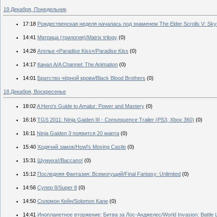
19 Декабря, Понедельник
17:18
Рождественская неделя началась под знаменем The Elder Scrolls V: Sky
14:41
Матрица (трилогия)/Matrix trilogy
(0)
14:28
Ателье «Paradise Kiss»/Paradise Kiss
(0)
14:17
Канал А/A Channel: The Animation
(0)
14:01
Братство чёрной крови/Black Blood Brothers
(0)
18 Декабря, Воскресенье
18:02
A Hero's Guide to Amalur: Power and Mastery
(0)
16:16
TGS 2011: Ninja Gaiden III - Consequence Trailer (PS3, Xbox 360)
(0)
16:11
Ninja Gaiden 3 появится 20 марта
(0)
15:40
Ходячий замок/Howl's Moving Castle
(0)
15:31
Шумиха!/Baccano!
(0)
15:12
Последняя Фантазия: Всемогущий/Final Fantasy: Unlimited
(0)
14:56
Супер 8/Super 8
(0)
14:50
Соломон Кейн/Solomon Kane
(0)
14:41
Инопланетное вторжение: Битва за Лос-Анджелес/World Invasion: Battle 