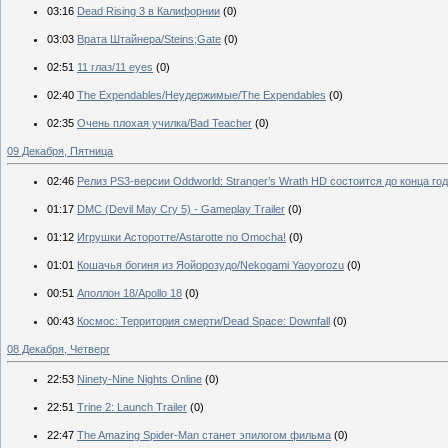
03:16
Dead Rising 3 в Калифорнии
(0)
03:03
Врата Штайнера/Steins;Gate
(0)
02:51
11 глаз/11 eyes
(0)
02:40
The Expendables/Неудержимые/The Expendables
(0)
02:35
Очень плохая училка/Bad Teacher
(0)
09 Декабря, Пятница
02:46
Релиз PS3-версии Oddworld: Stranger’s Wrath HD состоится до конца го
01:17
DMC (Devil May Cry 5) - Gameplay Trailer
(0)
01:12
Игрушки Асторотте/Astarotte no Omocha!
(0)
01:01
Кошачья богиня из Яойорозудо/Nekogami Yaoyorozu
(0)
00:51
Аполлон 18/Apollo 18
(0)
00:43
Космос: Территория смерти/Dead Space: Downfall
(0)
08 Декабря, Четверг
22:53
Ninety-Nine Nights Online
(0)
22:51
Trine 2: Launch Trailer
(0)
22:47
The Amazing Spider-Man станет эпилогом фильма
(0)