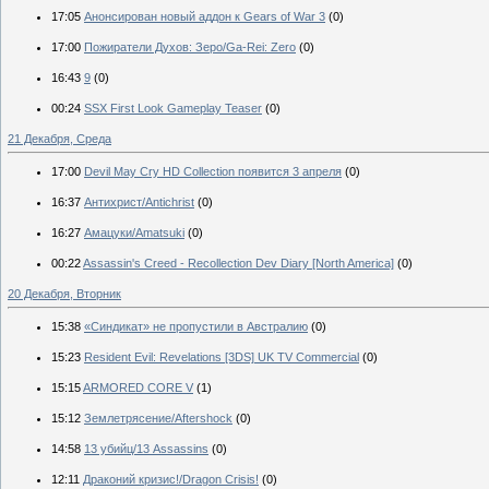
17:05
Анонсирован новый аддон к Gears of War 3
(0)
17:00
Пожиратели Духов: Зеро/Ga-Rei: Zero
(0)
16:43
9
(0)
00:24
SSX First Look Gameplay Teaser
(0)
21 Декабря, Среда
17:00
Devil May Cry HD Collection появится 3 апреля
(0)
16:37
Антихрист/Antichrist
(0)
16:27
Амацуки/Amatsuki
(0)
00:22
Assassin's Creed - Recollection Dev Diary [North America]
(0)
20 Декабря, Вторник
15:38
«Синдикат» не пропустили в Австралию
(0)
15:23
Resident Evil: Revelations [3DS] UK TV Commercial
(0)
15:15
ARMORED CORE V
(1)
15:12
Землетрясение/Aftershock
(0)
14:58
13 убийц/13 Assassins
(0)
12:11
Драконий кризис!/Dragon Crisis!
(0)