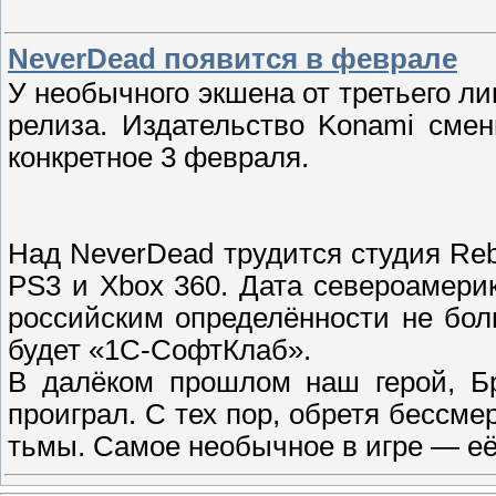
NeverDead появится в феврале
У необычного экшена от третьего л
релиза. Издательство Konami сме
конкретное 3 февраля.
Над NeverDead трудится студия Rebe
PS3 и Xbox 360. Дата североамерик
российским определённости не бол
будет «1С-СофтКлаб».
В далёком прошлом наш герой, Бр
проиграл. С тех пор, обретя бессме
тьмы. Самое необычное в игре — е