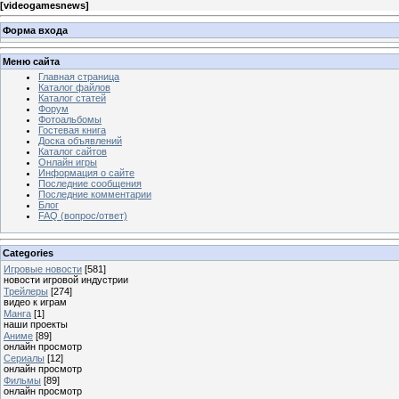
[
videogamesnews
]
Форма входа
Меню сайта
Главная страница
Каталог файлов
Каталог статей
Форум
Фотоальбомы
Гостевая книга
Доска объявлений
Каталог сайтов
Онлайн игры
Информация о сайте
Последние сообщения
Последние комментарии
Блог
FAQ (вопрос/ответ)
Categories
Игровые новости
[581]
новости игровой индустрии
Трейлеры
[274]
видео к играм
Манга
[1]
наши проекты
Аниме
[89]
онлайн просмотр
Сериалы
[12]
онлайн просмотр
Фильмы
[89]
онлайн просмотр