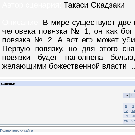
Автор сценария:
Такаси Окадзаки
Описание:
В мире существуют две 
человека повязка № 1, он как бог 
повязка № 2. А вот его может уб
Первую повязку, но для этого сн
повязки будет наполнена боль
желающими божественной власти
..
Calendar
Пн
Вт
5
6
12
13
19
20
26
27
Полная версия сайта