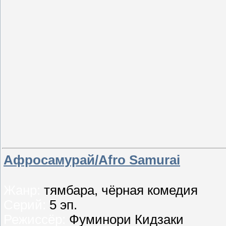
Афросамурай/Afro Samurai
Жанр:
тямбара, чёрная комедия
Серий:
5 эп.
Режиссёр:
Фуминори Кидзаки