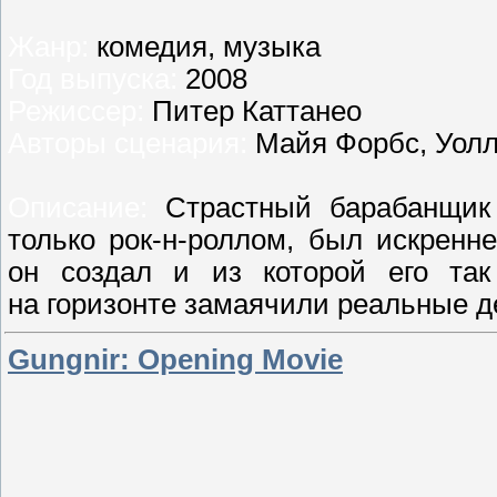
Жанр:
комедия, музыка
Год выпуска:
2008
Режиссер:
Питер Каттанео
Авторы сценария:
Майя Форбс, Уолл
Описание:
Страстный барабанщик
только рок-н-роллом, был искренн
он создал и из которой его так
на горизонте замаячили реальные 
Gungnir: Opening Movie