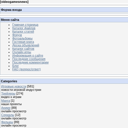
[
videogamesnews
]
Форма входа
Меню сайта
Главная страница
Каталог файлов
Каталог статей
Форум
Фотоальбомы
Гостевая книга
Доска объявлений
Каталог сайтов
Онлайн игры
Информация о сайте
Последние сообщения
Последние комментарии
Блог
FAQ (вопрос/ответ)
Categories
Игровые новости
[581]
новости игровой индустрии
Трейлеры
[274]
видео к играм
Манга
[1]
наши проекты
Аниме
[89]
онлайн просмотр
Сериалы
[12]
онлайн просмотр
Фильмы
[89]
онлайн просмотр