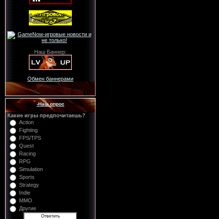
Наш Баннер:
Обмен баннерами
-Наш опрос
Какие игры предпочитаешь?
Action
Fighting
FPS/TPS
Quest
Racing
RPG
Simulation
Sports
Strategy
Indie
MMO
Другие