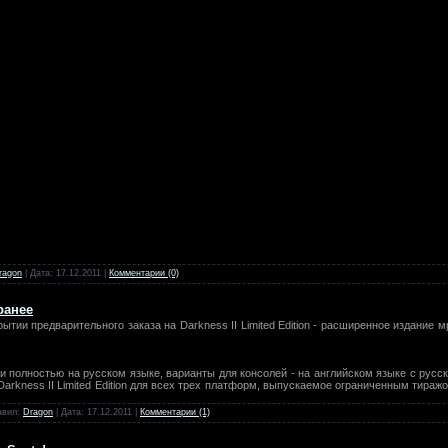
ragon
| Дата:
17.12.2011
|
Комментарии (0)
ранее
тии предварительного заказа на Darkness II Limited Edition - расширенное издание мр
 полностью на русском языке, варианты для консолей - на английском языке с русс
 Darkness II Limited Edition для всех трех платформ, выпускаемое ограниченным тира
авил:
Dragon
| Дата:
17.12.2011
|
Комментарии (1)