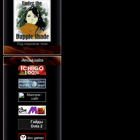
Под покровом тени
-Друзья сайта
Гайды
Dota 2