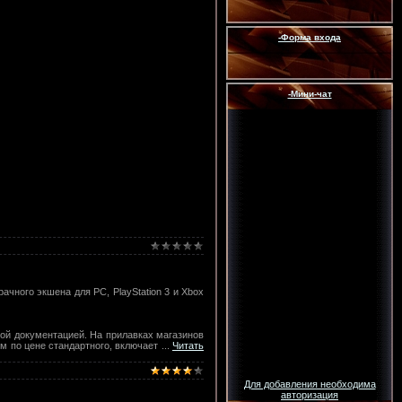
-Форма входа
-Мини-чат
ачного экшена для PC, PlayStation 3 и Xbox
кой документацией. На прилавках магазинов
жом по цене стандартного, включает
...
Читать
Для добавления необходима
авторизация