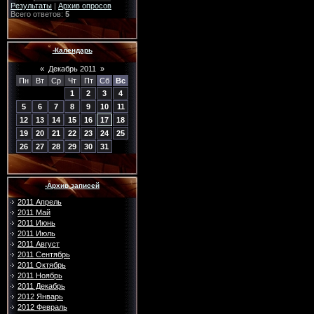
Результаты
|
Архив опросов
Всего ответов:
5
-Календарь
«
Декабрь 2011
»
Пн
Вт
Ср
Чт
Пт
Сб
Вс
1
2
3
4
5
6
7
8
9
10
11
12
13
14
15
16
17
18
19
20
21
22
23
24
25
26
27
28
29
30
31
-Архив записей
2011 Апрель
2011 Май
2011 Июнь
2011 Июль
2011 Август
2011 Сентябрь
2011 Октябрь
2011 Ноябрь
2011 Декабрь
2012 Январь
2012 Февраль