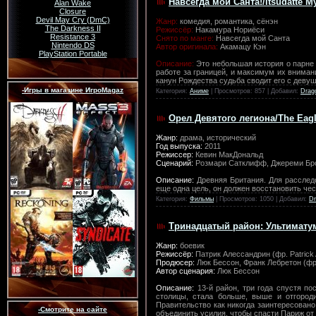
Навсегда мой Санта!/Itsudatte M
Alan Wake
Closure
Devil May Cry (DmC)
Жанр:
комедия, романтика, сёнэн
The Darkness II
Режиссёр:
Накамура Нориёси
Resistance 3
Снято по манге:
Навсегда мой Санта
Nintendo DS
Автор оригинала:
Акамацу Кэн
PlayStation Portable
Описание:
Это небольшая история о парне 
работе за границей, и максимум их вниман
канун Рождества судьба сводит его с деву
-Игры в магазине ИгроMagaz
Категория:
Аниме
| Просмотров: 857 | Добавил:
Drag
Орел Девятого легиона/The Eag
Жанр:
драма, исторический
Год выпуска:
2011
Режиссер:
Кевин МакДональд
Сценарий:
Розмари Сатклифф, Джереми Бр
Описание:
Древняя Британия. Для расследо
еще одна цель, он должен восстановить че
Категория:
Фильмы
| Просмотров: 1050 | Добавил:
Dr
Тринадцатый район: Ультиматум
Жанр:
боевик
Режиссёр:
Патрик Алессандрин (фр. Patrick 
Продюсер:
Люк Бессон, Франк Лебретон (фр
Автор сценария:
Люк Бессон
Описание:
13-й район, три года спустя п
столицы, стала больше, выше и отгород
Правительство как никогда заинтересован
-Смотрите на сайте
объединить усилия, чтобы спасти Париж от