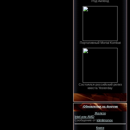
Род-Айленд
Портативный Mortal Kombat
Состоялся российский релиз
квеста Yesterday
-Обновления на форуме
Железо
Intel или AMD
Сообщение от
klimlimonov
Книги