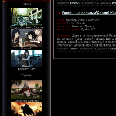
Категория:
Фильмы
| Просмотров: 639 | Добавил:
Dra
Аниме
Унесённые волками/Ookami Kak
Жанр:
триллер, ужасы, мистика
Серий:
12 эп. 25 мин.
Режиссёр:
Takamoto Nobuhiro
Мэрдок Скрэмбл: Сжатие
Автор оригинала:
Ryukishi07
Описание:
Даже в суперсовременной Японии
встречному. Таков горный городок Дзёга,
парень спокойный, ответственный и рассу
творческая. Освоившись в новой школе, на
Кровь-С
Категория:
Аниме
| Просмотров: 532 | Добавил:
Drag
Блокнот Бога
Сериалы
Дневники вампира