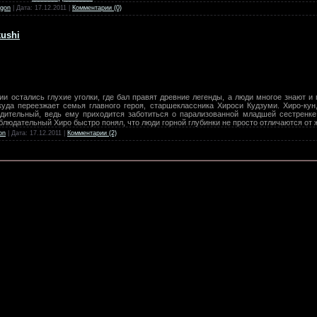
gon
| Дата:
17.12.2011
|
Комментарии (0)
ushi
 остались глухие уголки, где бал правят древние легенды, а люди многое знают и 
 куда переезжает семья главного героя, старшеклассника Хироси Кудзуми. Хиро-кун
дительный, ведь ему приходится заботиться о парализованной младшей сестренке,
блюдательный Хиро быстро понял, что люди горной глубинки не просто отличаются от
on
| Дата:
17.12.2011
|
Комментарии (2)