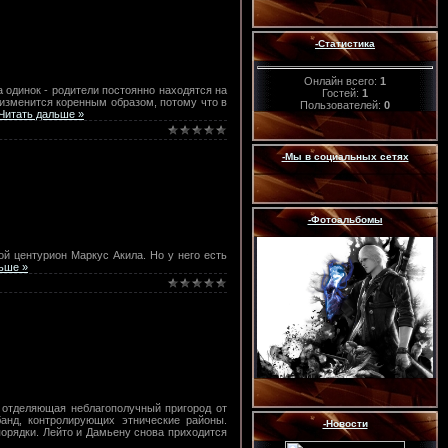
-Статистика
Онлайн всего:
1
 одинок - родители постоянно находятся на
Гостей:
1
 изменится коренным образом, потому что в
Пользователей:
0
Читать дальше »
-Мы в социальных сетях
-Фотоальбомы
й центурион Маркус Акила. Но у него есть
ьше »
, отделяющая неблагополучный пригород от
анд, контролирующих этнические районы.
-Новости
орядки. Лейто и Дамьену снова приходится