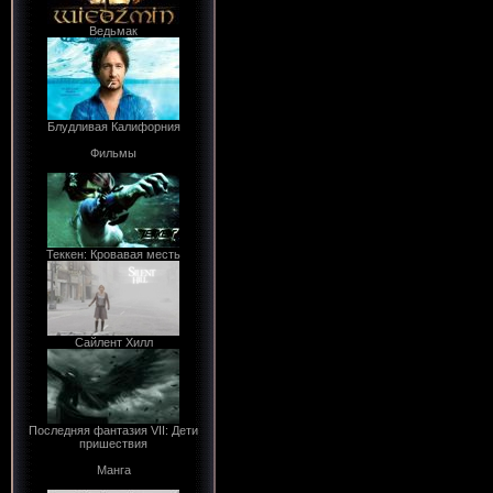
Ведьмак
Блудливая Калифорния
Фильмы
Теккен: Кровавая месть
Сайлент Хилл
Последняя фантазия VII: Дети
пришествия
Манга