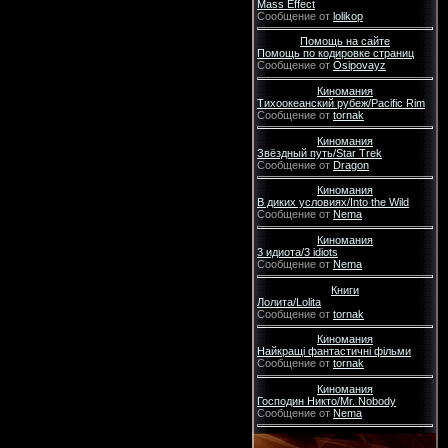
Mass Effect
Сообщение от
lolikop
Помощь на сайте
Помощь по кодировке страниц
Сообщение от
Osipovayz
Киномания
Тихоокеанский рубеж/Pacific Rim
Сообщение от
tornak
Киномания
Звёздный путь/Star Trek
Сообщение от
Dragon
Киномания
В диких условиях/Into the Wild
Сообщение от
Nema
Киномания
3 идиота/3 idiots
Сообщение от
Nema
Книги
Лолита/Lolita
Сообщение от
tornak
Киномания
Найкращі фантастичні фільми
Сообщение от
tornak
Киномания
Господин Никто/Mr. Nobody
Сообщение от
Nema