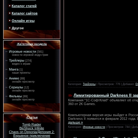
Каталог статей
Каталог сайтов
Онлайн игры
Другое
-Категории раздела
Игровые новости
[581]
новости игровой индустрии
Трейлеры
[274]
видео к играм
Манга
[1]
наши проекты
Аниме
[89]
онлайн просмотр
Категория:
Трейлеры
| Просмотров: 776 | Добавил:
D
Сериалы
[12]
онлайн просмотр
Лимитированный Darkness II за
Фильмы
[89]
онлайн просмотр
Компания "1С-СофтКлаб" объявляет об откры
360 от 2K Games.
Компьютерная версия игры выйдет в России
-Статьи
Darkness II появится в феврале 2012 года.
дальше »
Tomb Raider
Категория:
Игровые новости
| Просмотров: 744 | Доб
BioShock Infinite
Chaos on Deponia/Депония 2:
Взрывное приключение