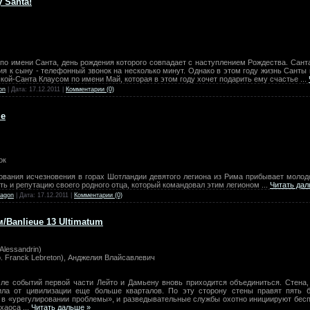
y Santa!
по имени Санта, день рождения которого совпадает с наступлением Рождества. Санта
ия к сыну - телефонный звонок на несколько минут. Однако в этом году жизнь Санты
шкой-Санта Клаусом по имени Май, которая в этом году хочет подарить ему счастье
...
on
| Дата:
17.12.2011
|
Комментарии (0)
le
ок
вания исчезновения в горах Шотландии девятого легиона из Рима прибывает молодо
сть и репутацию своего родного отца, который командовал этим легионом
...
Читать дал
agon
| Дата:
17.12.2011
|
Комментарии (0)
/Banlieue 13 Ultimatum
Alessandrin)
. Franck Lebreton), Анджелия Влайсавлевич
осле событий первой части Лейто и Дамьену вновь приходится объединиться. Стена
ила от цивилизации еще больше кварталов. По эту сторону стены правят пять б
о в «урегулировании проблемы», и разведывательные службы охотно инициируют бесп
 хаоса
...
Читать дальше »