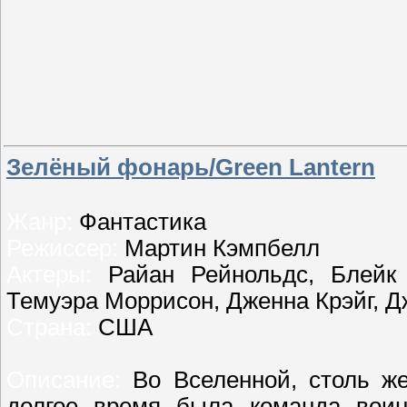
Зелёный фонарь/Green Lantern
Жанр:
Фантастика
Режиссер:
Мартин Кэмпбелл
Актеры:
Райан Рейнольдс, Блейк 
Темуэра Моррисон, Дженна Крэйг, Д
Страна:
США
Описание:
Во Вселенной, столь же
долгое время была команда воин