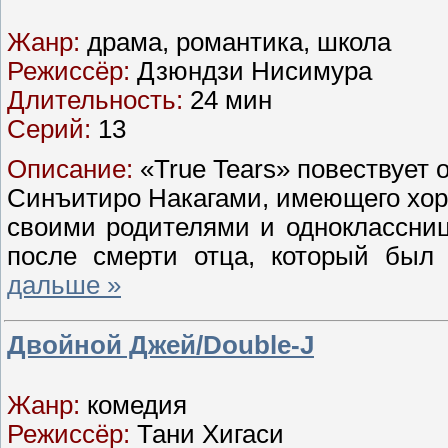
Жанр:
драма, романтика, школа
Режиссёр:
Дзюндзи Нисимура
Длительность:
24 мин
Серий:
13
Описание:
«True Tears» повествует 
Синъитиро Накагами, имеющего хор
своими родителями и одноклассни
после смерти отца, который бы
дальше »
Двойной Джей/Double-J
Жанр:
комедия
Режиссёр:
Тани Хигаси