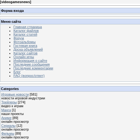
[
videogamesnews
]
Форма входа
Меню сайта
Главная страница
Каталог файлов
Каталог статей
Форум
Фотоальбомы
Гостевая книга
Доска объявлений
Каталог сайтов
Онлайн игры
Информация о сайте
Последние сообщения
Последние комментарии
Блог
FAQ (вопрос/ответ)
Categories
Игровые новости
[581]
новости игровой индустрии
Трейлеры
[274]
видео к играм
Манга
[1]
наши проекты
Аниме
[89]
онлайн просмотр
Сериалы
[12]
онлайн просмотр
Фильмы
[89]
онлайн просмотр