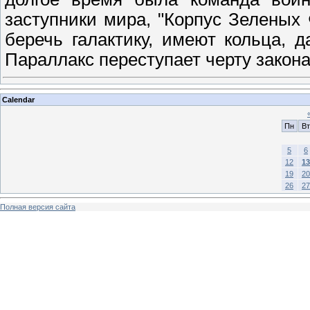
заступники мира, "Корпус Зеленых
беречь галактику, имеют кольца, 
Параллакс переступает черту закон
Calendar
Пн
Вт
5
6
12
13
19
20
26
27
Полная версия сайта