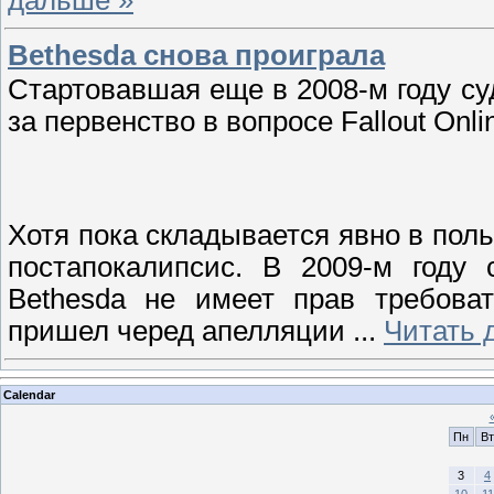
Bethesda снова проиграла
Стартовавшая еще в 2008-м году суд
за первенство в вопросе Fallout Onl
Хотя пока складывается явно в пол
постапокалипсис. В 2009-м году 
Bethesda не имеет прав требоват
пришел черед апелляции
...
Читать 
Calendar
Пн
Вт
3
4
10
11