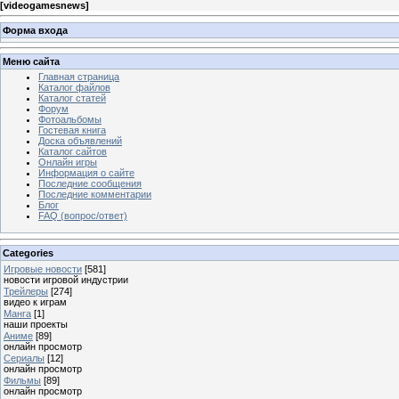
[
videogamesnews
]
Форма входа
Меню сайта
Главная страница
Каталог файлов
Каталог статей
Форум
Фотоальбомы
Гостевая книга
Доска объявлений
Каталог сайтов
Онлайн игры
Информация о сайте
Последние сообщения
Последние комментарии
Блог
FAQ (вопрос/ответ)
Categories
Игровые новости
[581]
новости игровой индустрии
Трейлеры
[274]
видео к играм
Манга
[1]
наши проекты
Аниме
[89]
онлайн просмотр
Сериалы
[12]
онлайн просмотр
Фильмы
[89]
онлайн просмотр