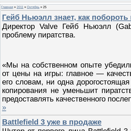
Главная
»
2011
»
Октябрь
»
25
Гейб Ньюэлл знает, как побороть
Директор Valve Гейб Ньюэлл (Gab
проблему пиратства.
«Мы на собственном опыте убедили
от цены на игры: главное — качес
его словам, ни одна дорогостояща
копирования не уменьшит пиратст
предоставлять качественного посл
»
Battlefield 3 уже в продаже
Шутер от первого лица Battlefield