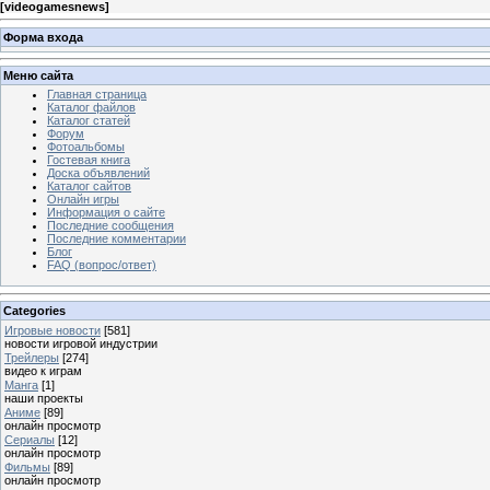
[
videogamesnews
]
Форма входа
Меню сайта
Главная страница
Каталог файлов
Каталог статей
Форум
Фотоальбомы
Гостевая книга
Доска объявлений
Каталог сайтов
Онлайн игры
Информация о сайте
Последние сообщения
Последние комментарии
Блог
FAQ (вопрос/ответ)
Categories
Игровые новости
[581]
новости игровой индустрии
Трейлеры
[274]
видео к играм
Манга
[1]
наши проекты
Аниме
[89]
онлайн просмотр
Сериалы
[12]
онлайн просмотр
Фильмы
[89]
онлайн просмотр