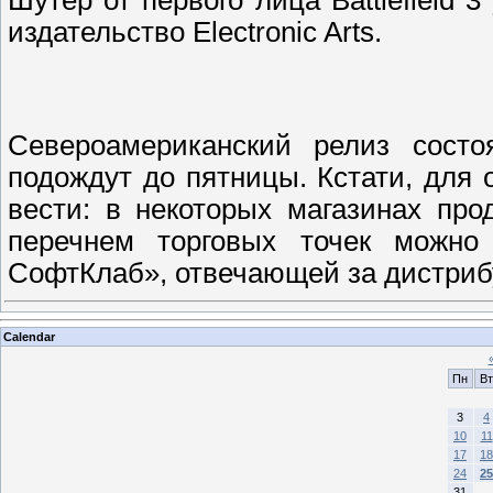
издательство Electronic Arts.
Североамериканский релиз состо
подождут до пятницы. Кстати, для 
вести: в некоторых магазинах пр
перечнем торговых точек можно
СофтКлаб», отвечающей за дистри
Calendar
Пн
Вт
3
4
10
11
17
18
24
25
31