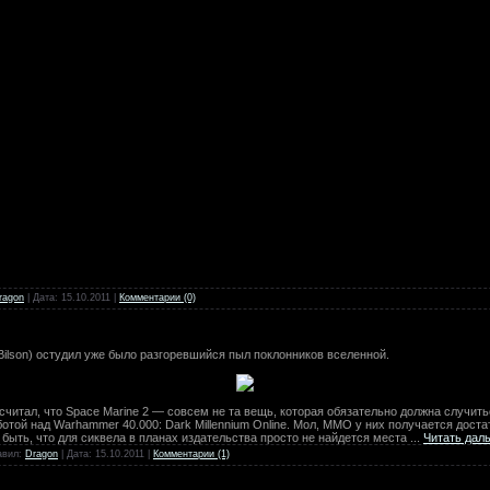
ragon
| Дата:
15.10.2011
|
Комментарии (0)
ilson) остудил уже было разгоревшийся пыл поклонников вселенной.
считал, что Space Marine 2 — совсем не та вещь, которая обязательно должна случить
той над Warhammer 40.000: Dark Millennium Online. Мол, ММО у них получается доста
быть, что для сиквела в планах издательства просто не найдется места
...
Читать дал
авил:
Dragon
| Дата:
15.10.2011
|
Комментарии (1)