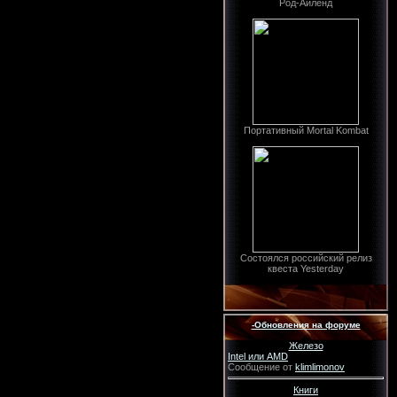
Род-Айленд
Портативный Mortal Kombat
Состоялся российский релиз
квеста Yesterday
-Обновления на форуме
Железо
Intel или AMD
Сообщение от
klimlimonov
Книги