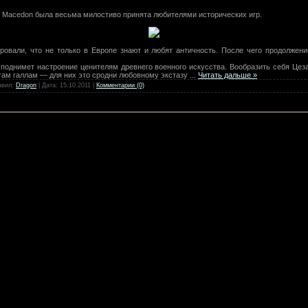
of Macedon была весьма милостиво принята любителями исторических игр.
овали, что не только в Европе знают и любят античность. После чего продолжен
 поднимет настроение ценителям древнего военного искусства. Вообразить себя Цез
там галлам — для них это сродни любовному экстазу
...
Читать дальше »
авил:
Dragon
| Дата:
15.10.2011
|
Комментарии (0)