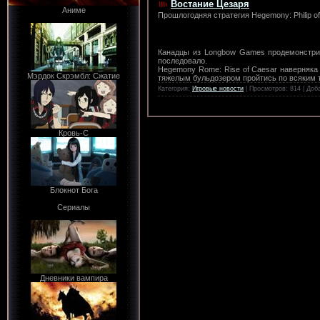
Востание Цезаря
Аниме
Прошлогодняя стратегия Hegemony: Philip 
Канадцы из Longbow Games продемонстрир
последовало.
Hegemony Rome: Rise of Caesar наверняка
Мэрдок Скрэмбл: Сжатие
тяжелым бульдозером пройтись по всяким 
Категория:
Игровые новости
| Просмотров: 814 | Доб
Кровь-С
Блокнот Бога
Сериалы
Дневники вампира