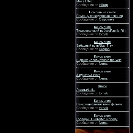
Mass Effect
Сообщение от
lolikop
Помощь на сайте
Помощь по кодировке страниц
Сообщение от
Osipovayz
Киномания
Тихоокеанский рубеж/Pacific Rim
Сообщение от
tornak
Киномания
Звёздный путь/Star Trek
Сообщение от
Dragon
Киномания
В диких условиях/Into the Wild
Сообщение от
Nema
Киномания
3 идиота/3 idiots
Сообщение от
Nema
Книги
Лолита/Lolita
Сообщение от
tornak
Киномания
Найкращі фантастичні фільми
Сообщение от
tornak
Киномания
Господин Никто/Mr. Nobody
Сообщение от
Nema