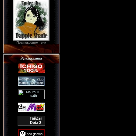
Под покровом тени
-Друзья сайта
Гайды
Dota 2