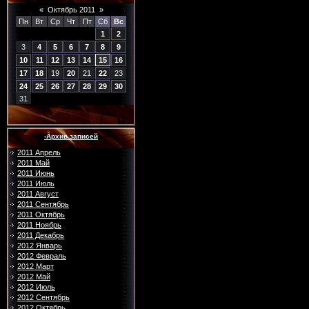
«
Октябрь 2011
»
Пн
Вт
Ср
Чт
Пт
Сб
Вс
1
2
3
4
5
6
7
8
9
10
11
12
13
14
15
16
17
18
19
20
21
22
23
24
25
26
27
28
29
30
31
-Архив записей
2011 Апрель
2011 Май
2011 Июнь
2011 Июль
2011 Август
2011 Сентябрь
2011 Октябрь
2011 Ноябрь
2011 Декабрь
2012 Январь
2012 Февраль
2012 Март
2012 Май
2012 Июль
2012 Сентябрь
2012 Октябрь