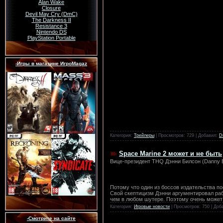
Alan Wake
Closure
Devil May Cry (DmC)
The Darkness II
Resistance 3
Nintendo DS
PlayStation Portable
-Игры в магазине ИгроMagaz
Категория:
Трейлеры
| Просмотров: 729 | Добавил:
D
Space Marine 2 может и не быть
Вице-президент THQ Дэнни Билсон (Danny B
Потому что один из боссов издательства по
Свой скептицизм Дэнни аргументировал рабо
чем в любом шутере. Поэтому очень может 
Категория:
Игровые новости
| Просмотров: 750 | Доб
-Смотрите на сайте