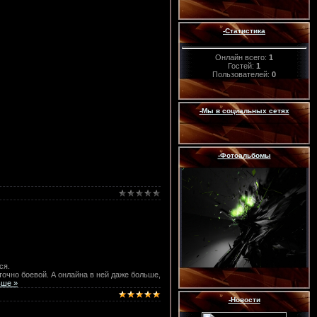
-Статистика
Онлайн всего:
1
Гостей:
1
Пользователей:
0
-Мы в социальных сетях
-Фотоальбомы
ся.
точно боевой. А онлайна в ней даже больше,
ьше »
-Новости