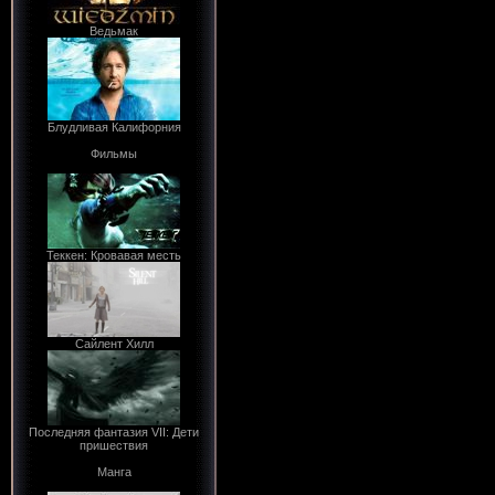
Ведьмак
Блудливая Калифорния
Фильмы
Теккен: Кровавая месть
Сайлент Хилл
Последняя фантазия VII: Дети
пришествия
Манга