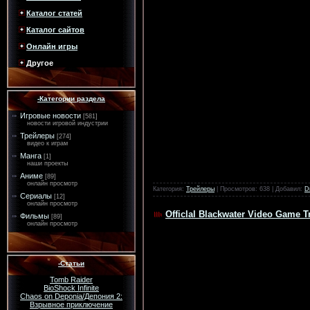
Каталог статей
Каталог сайтов
Онлайн игры
Другое
-Категории раздела
Игровые новости
[581]
новости игровой индустрии
Трейлеры
[274]
видео к играм
Манга
[1]
наши проекты
Аниме
[89]
онлайн просмотр
Категория:
Трейлеры
| Просмотров: 638 | Добавил:
D
Сериалы
[12]
онлайн просмотр
Officlal Blackwater Video Game Tr
Фильмы
[89]
онлайн просмотр
-Статьи
Tomb Raider
BioShock Infinite
Chaos on Deponia/Депония 2:
Взрывное приключение