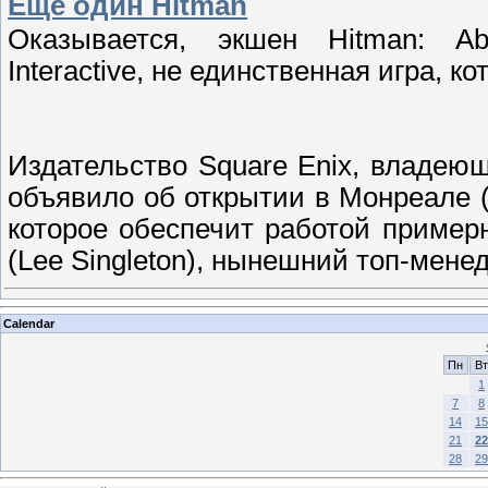
Ещё один Hitman
Оказывается, экшен Hitman: Ab
Interactive, не единственная игра, 
Издательство Square Enix, владеющ
объявило об открытии в Монреале (
которое обеспечит работой примерн
(Lee Singleton), нынешний топ-мене
Calendar
Пн
Вт
1
7
8
14
15
21
22
28
29