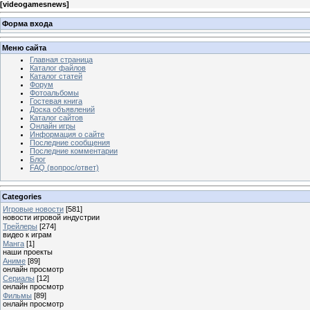
[
videogamesnews
]
Форма входа
Меню сайта
Главная страница
Каталог файлов
Каталог статей
Форум
Фотоальбомы
Гостевая книга
Доска объявлений
Каталог сайтов
Онлайн игры
Информация о сайте
Последние сообщения
Последние комментарии
Блог
FAQ (вопрос/ответ)
Categories
Игровые новости
[581]
новости игровой индустрии
Трейлеры
[274]
видео к играм
Манга
[1]
наши проекты
Аниме
[89]
онлайн просмотр
Сериалы
[12]
онлайн просмотр
Фильмы
[89]
онлайн просмотр