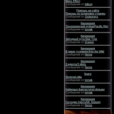
Mass Effect
Сообщение от
lolikop
Помощь на сайте
Помощь по кодировке страниц
Сообщение от
Osipovayz
Киномания
Тихоокеанский рубеж/Pacific Rim
Сообщение от
tornak
Киномания
Звёздный путь/Star Trek
Сообщение от
Dragon
Киномания
В диких условиях/Into the Wild
Сообщение от
Nema
Киномания
3 идиота/3 idiots
Сообщение от
Nema
Книги
Лолита/Lolita
Сообщение от
tornak
Киномания
Найкращі фантастичні фільми
Сообщение от
tornak
Киномания
Господин Никто/Mr. Nobody
Сообщение от
Nema