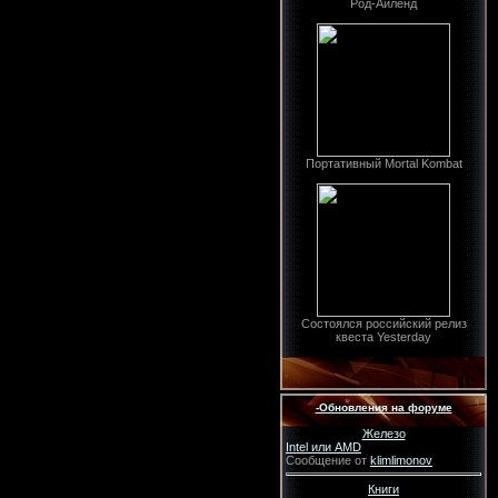
Род-Айленд
Портативный Mortal Kombat
Состоялся российский релиз
квеста Yesterday
-Обновления на форуме
Железо
Intel или AMD
Сообщение от
klimlimonov
Книги