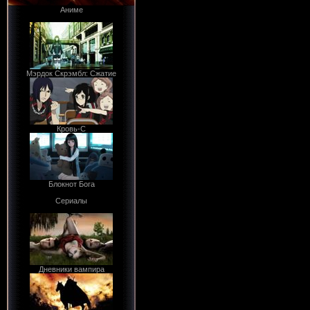
Аниме
Мэрдок Скрэмбл: Сжатие
Кровь-С
Блокнот Бога
Сериалы
Дневники вампира