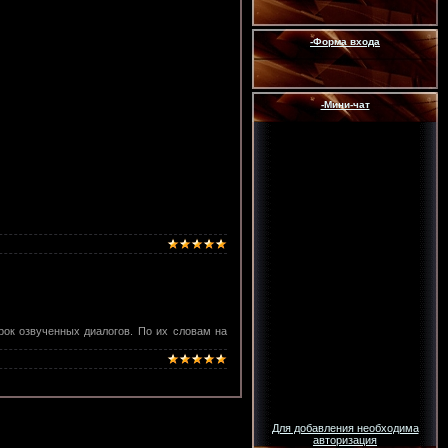
-Форма входа
-Мини-чат
трок озвученных диалогов. По их словам на
Для добавления необходима
авторизация