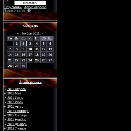
Результаты
|
Архив опросов
Всего ответов:
49
-Календарь
«
Ноябрь 2011
»
Пн
Вт
Ср
Чт
Пт
Сб
Вс
1
2
3
4
5
6
7
8
9
10
11
12
13
14
15
16
17
18
19
20
21
22
23
24
25
26
27
28
29
30
-Архив записей
2011 Апрель
2011 Май
2011 Июнь
2011 Июль
2011 Август
2011 Сентябрь
2011 Октябрь
2011 Ноябрь
2011 Декабрь
2012 Январь