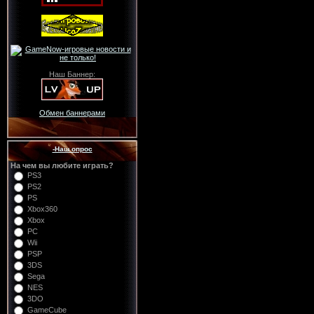
Наш Баннер:
Обмен баннерами
-Наш опрос
На чем вы любите играть?
PS3
PS2
PS
Xbox360
Xbox
PC
Wii
PSP
3DS
Sega
NES
3DO
GameCube