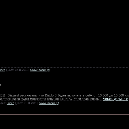
rince
| Дата:
02.11.2011
|
Комментарии (6)
3
11, Blizzard рассказала, что Diablo 3 будет включать в себя от 13 000 до 16 000 с
00 строк, плюс будет множество озвученных NPC. Если сравнивать
...
Читать дальше »
авил:
Prince
| Дата:
01.11.2011
|
Комментарии (2)