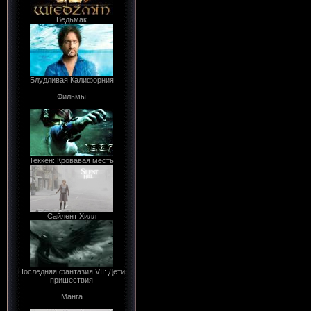
Ведьмак
Блудливая Калифорния
Фильмы
Теккен: Кровавая месть
Сайлент Хилл
Последняя фантазия VII: Дети
пришествия
Манга