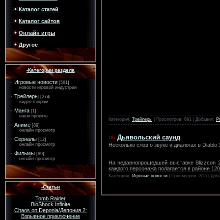
Каталог статей
Каталог сайтов
Онлайн игры
Другое
-Категории раздела
Игровые новости
[581]
новости игровой индустрии
Трейлеры
[274]
видео к играм
Манга
[1]
наши проекты
Категория:
Трейлеры
| Просмотров: 691 | Добавил:
P
Аниме
[89]
онлайн просмотр
Дьявольский саунд
Сериалы
[12]
Несколько слов о звуке и диалогах в Diablo 
онлайн просмотр
Фильмы
[89]
онлайн просмотр
На недавнопрошедшей выставке Blizzcon 20
каждого персонажа полагается в районе 12
Категория:
Игровые новости
| Просмотров: 815 | Доб
-Статьи
Tomb Raider
BioShock Infinite
Chaos on Deponia/Депония 2:
Взрывное приключение