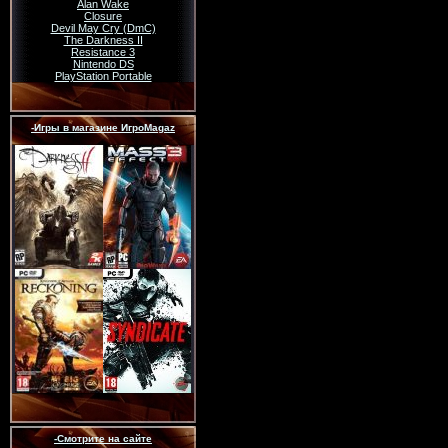
Alan Wake
Closure
Devil May Cry (DmC)
The Darkness II
Resistance 3
Nintendo DS
PlayStation Portable
-Игры в магазине ИгроMagaz
-Смотрите на сайте