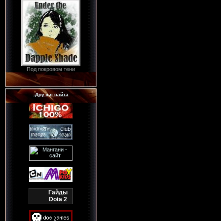
Под покровом тени
-Друзья сайта
Гайды
Dota 2