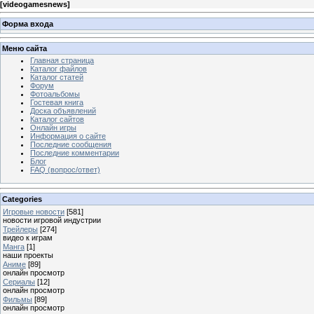
[
videogamesnews
]
Форма входа
Меню сайта
Главная страница
Каталог файлов
Каталог статей
Форум
Фотоальбомы
Гостевая книга
Доска объявлений
Каталог сайтов
Онлайн игры
Информация о сайте
Последние сообщения
Последние комментарии
Блог
FAQ (вопрос/ответ)
Categories
Игровые новости
[581]
новости игровой индустрии
Трейлеры
[274]
видео к играм
Манга
[1]
наши проекты
Аниме
[89]
онлайн просмотр
Сериалы
[12]
онлайн просмотр
Фильмы
[89]
онлайн просмотр