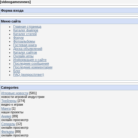
[
videogamesnews
]
Форма входа
Меню сайта
Главная страница
Каталог файлов
Каталог статей
Форум
Фотоальбомы
Гостевая книга
Доска объявлений
Каталог сайтов
Онлайн игры
Информация о сайте
Последние сообщения
Последние комментарии
Блог
FAQ (вопрос/ответ)
Categories
Игровые новости
[581]
новости игровой индустрии
Трейлеры
[274]
видео к играм
Манга
[1]
наши проекты
Аниме
[89]
онлайн просмотр
Сериалы
[12]
онлайн просмотр
Фильмы
[89]
онлайн просмотр