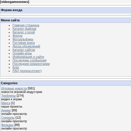
[
videogamesnews
]
Форма входа
Меню сайта
Главная страница
Каталог файлов
Каталог статей
Форум
Фотоальбомы
Гостевая книга
Доска объявлений
Каталог сайтов
Онлайн игры
Информация о сайте
Последние сообщения
Последние комментарии
Блог
FAQ (вопрос/ответ)
Categories
Игровые новости
[581]
новости игровой индустрии
Трейлеры
[274]
видео к играм
Манга
[1]
наши проекты
Аниме
[89]
онлайн просмотр
Сериалы
[12]
онлайн просмотр
Фильмы
[89]
онлайн просмотр