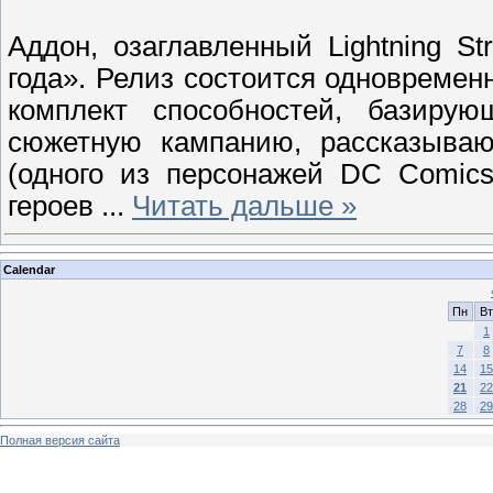
Аддон, озаглавленный Lightning St
года». Релиз состоится одновремен
комплект способностей, базирую
сюжетную кампанию, рассказыва
(одного из персонажей DC Comics)
героев
...
Читать дальше »
Calendar
Пн
Вт
1
7
8
14
15
21
22
28
29
Полная версия сайта