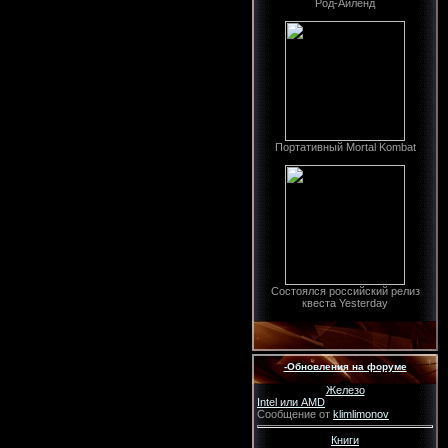
Род-Айленд
Портативный Mortal Kombat
Состоялся российский релиз
квеста Yesterday
-Обновления на форуме
Железо
Intel или AMD
Сообщение от
klimlimonov
Книги