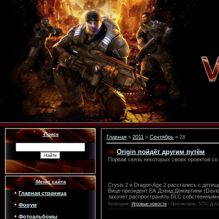
-Поиск
Главная
»
2011
»
Сентябрь
»
28
Origin пойдёт другим путём
Порвав связь некоторых своих проектов со S
-Меню сайта
Crysis 2 и Dragon Age 2 расстались с дети
Вице-президент ЕА Дэвид Демартини (David 
Главная страница
захочет распространять DLC собственными 
Категория:
Игровые новости
| Просмотров: 573 | Доб
Форум
Фотоальбомы