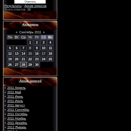
Результаты
|
Архив опросов
Всего ответов:
15
-Календарь
«
Сентябрь 2011
»
Пн
Вт
Ср
Чт
Пт
Сб
Вс
1
2
3
4
5
6
7
8
9
10
11
12
13
14
15
16
17
18
19
20
21
22
23
24
25
26
27
28
29
30
-Архив записей
2011 Апрель
2011 Май
2011 Июнь
2011 Июль
2011 Август
2011 Сентябрь
2011 Октябрь
2011 Ноябрь
2011 Декабрь
2012 Январь