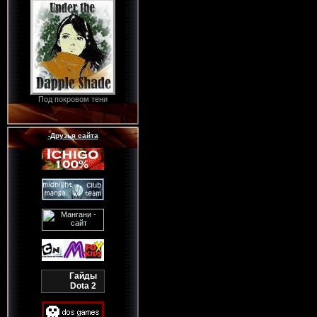
Под покровом тени
-Друзья сайта
Гайды
Dota 2