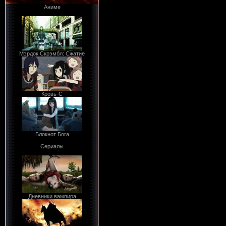
Аниме
Мэрдок Скрэмбл: Сжатие
Кровь-С
Блокнот Бога
Сериалы
Дневники вампира