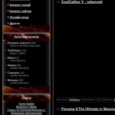
SoulCalibur V - геймплей
Каталог статей
Каталог сайтов
Онлайн игры
Другое
-Категории раздела
Игровые новости
[581]
новости игровой индустрии
Трейлеры
[274]
видео к играм
Манга
[1]
наши проекты
Аниме
[89]
онлайн просмотр
Сериалы
[12]
онлайн просмотр
Фильмы
[89]
онлайн просмотр
-Статьи
Категория:
Трейлеры
| Просмотров: 1131 | Добавил:
Tomb Raider
BioShock Infinite
Persona 4:The Ultimate in Mayon
Chaos on Deponia/Депония 2:
Взрывное приключение