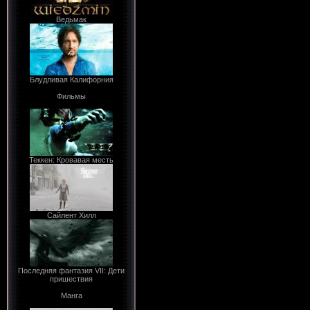
Ведьмак
Блудливая Калифорния
Фильмы
Теккен: Кровавая месть
Сайлент Хилл
Последняя фантазия VII: Дети
пришествия
Манга