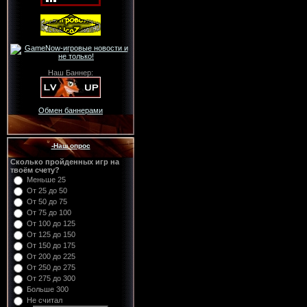
Наш Баннер:
Обмен баннерами
-Наш опрос
Сколько пройденных игр на
твоём счету?
Меньше 25
От 25 до 50
От 50 до 75
От 75 до 100
От 100 до 125
От 125 до 150
От 150 до 175
От 200 до 225
От 250 до 275
От 275 до 300
Больше 300
Не считал