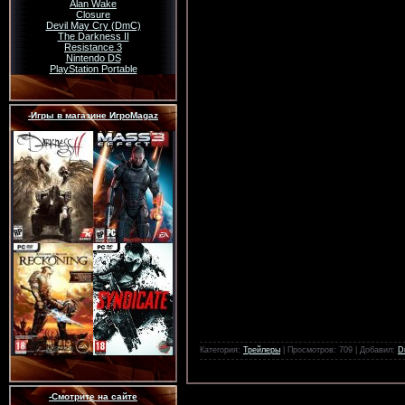
Alan Wake
Closure
Devil May Cry (DmC)
The Darkness II
Resistance 3
Nintendo DS
PlayStation Portable
-Игры в магазине ИгроMagaz
Категория:
Трейлеры
| Просмотров: 709 | Добавил:
D
-Смотрите на сайте