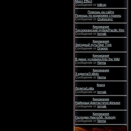
Mass Effect
Сообщение от
lolikop
Помощь на сайте
Помощь по кодировке страниц
Сообщение от
Osipovayz
Киномания
Тихоокеанский рубеж/Pacific Rim
Сообщение от
tornak
Киномания
Звёздный путь/Star Trek
Сообщение от
Dragon
Киномания
В диких условиях/Into the Wild
Сообщение от
Nema
Киномания
3 идиота/3 idiots
Сообщение от
Nema
Книги
Лолита/Lolita
Сообщение от
tornak
Киномания
Найкращі фантастичні фільми
Сообщение от
tornak
Киномания
Господин Никто/Mr. Nobody
Сообщение от
Nema