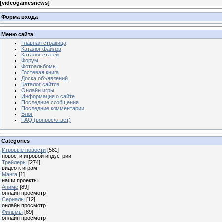
[
videogamesnews
]
Форма входа
Меню сайта
Главная страница
Каталог файлов
Каталог статей
Форум
Фотоальбомы
Гостевая книга
Доска объявлений
Каталог сайтов
Онлайн игры
Информация о сайте
Последние сообщения
Последние комментарии
Блог
FAQ (вопрос/ответ)
Categories
Игровые новости
[581]
новости игровой индустрии
Трейлеры
[274]
видео к играм
Манга
[1]
наши проекты
Аниме
[89]
онлайн просмотр
Сериалы
[12]
онлайн просмотр
Фильмы
[89]
онлайн просмотр