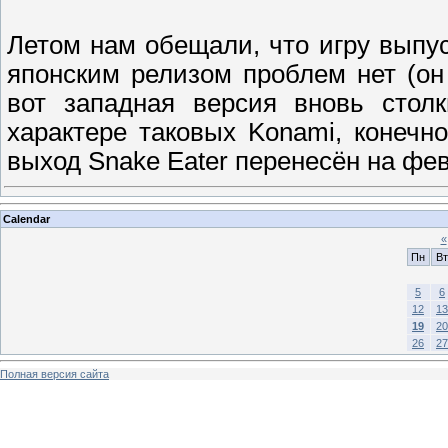
Летом нам обещали, что игру выпу
японским релизом проблем нет (он
вот западная версия вновь стол
характере таковых Konami, конечно
выход Snake Eater перенесён на фе
Calendar
«
Пн
Вт
5
6
12
13
19
20
26
27
Полная версия сайта