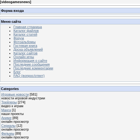
[
videogamesnews
]
Форма входа
Меню сайта
Главная страница
Каталог файлов
Каталог статей
Форум
Фотоальбомы
Гостевая книга
Доска объявлений
Каталог сайтов
Онлайн игры
Информация о сайте
Последние сообщения
Последние комментарии
Блог
FAQ (вопрос/ответ)
Categories
Игровые новости
[581]
новости игровой индустрии
Трейлеры
[274]
видео к играм
Манга
[1]
наши проекты
Аниме
[89]
онлайн просмотр
Сериалы
[12]
онлайн просмотр
Фильмы
[89]
онлайн просмотр