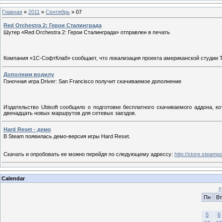
Главная
»
2011
»
Сентябрь
»
07
Red Orchestra 2: Герои Сталинграда
Шутер «Red Orchestra 2: Герои Сталинграда» отправлен в печать
Компания «1С-СофтКлаб» сообщает, что локализация проекта американской студии Tri
Дополним водилу
Гоночная игра Driver: San Francisco получит скачиваемое дополнение
Издательство Ubisoft сообщило о подготовке бесплатного скачиваемого аддона, к
двенадцать новых маршрутов для сетевых заездов.
Hard Reset - демо
В Steam появилась демо-версия игры Hard Reset.
Скачать и опробовать ее можно перейдя по следующему адрессу:
http://store.steam
Calendar
«
Пн
Вт
5
6