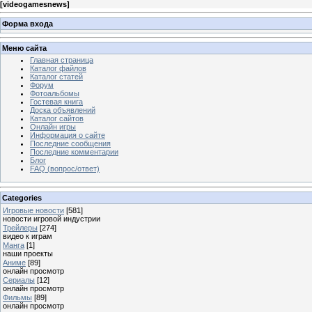
[
videogamesnews
]
Форма входа
Меню сайта
Главная страница
Каталог файлов
Каталог статей
Форум
Фотоальбомы
Гостевая книга
Доска объявлений
Каталог сайтов
Онлайн игры
Информация о сайте
Последние сообщения
Последние комментарии
Блог
FAQ (вопрос/ответ)
Categories
Игровые новости
[581]
новости игровой индустрии
Трейлеры
[274]
видео к играм
Манга
[1]
наши проекты
Аниме
[89]
онлайн просмотр
Сериалы
[12]
онлайн просмотр
Фильмы
[89]
онлайн просмотр