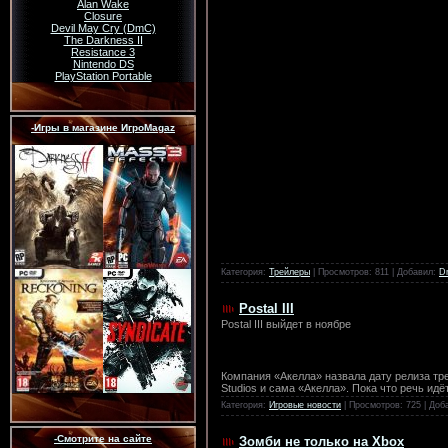
Alan Wake
Closure
Devil May Cry (DmC)
The Darkness II
Resistance 3
Nintendo DS
PlayStation Portable
-Игры в магазине ИгроMagaz
Категория:
Трейлеры
| Просмотров: 811 | Добавил:
D
Postal III
Postal III выйдет в ноябре
Компания «Акелла» назвала дату релиза треш
Studios и сама «Акелла». Пока что речь идё
Категория:
Игровые новости
| Просмотров: 725 | Доб
-Смотрите на сайте
Зомби не только на Xbox