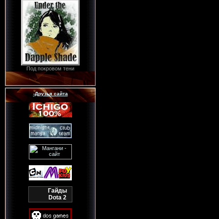
Под покровом тени
-Друзья сайта
Гайды
Dota 2