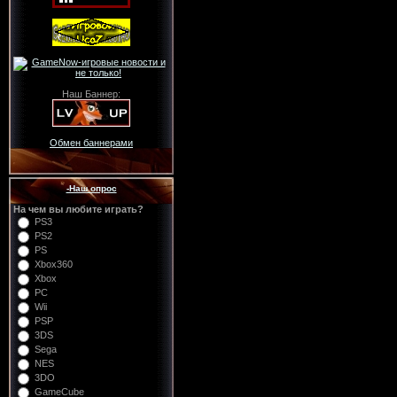
Наш Баннер:
Обмен баннерами
-Наш опрос
На чем вы любите играть?
PS3
PS2
PS
Xbox360
Xbox
PC
Wii
PSP
3DS
Sega
NES
3DO
GameCube