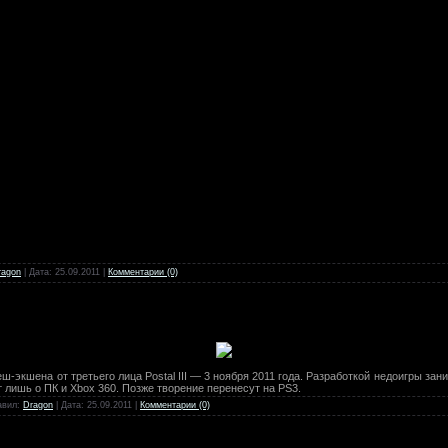
ragon
| Дата:
25.09.2011
|
Комментарии (0)
-экшена от третьего лица Postal III — 3 ноября 2011 года. Разработкой недоигры зан
т лишь о ПК и Xbox 360. Позже творение перенесут на PS3.
авил:
Dragon
| Дата:
25.09.2011
|
Комментарии (0)