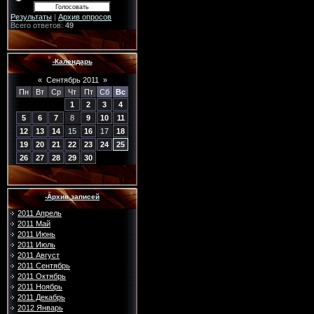
Результаты
|
Архив опросов
Всего ответов:
49
-Календарь
«
Сентябрь 2011
»
Пн
Вт
Ср
Чт
Пт
Сб
Вс
1
2
3
4
5
6
7
8
9
10
11
12
13
14
15
16
17
18
19
20
21
22
23
24
25
26
27
28
29
30
-Архив записей
2011 Апрель
2011 Май
2011 Июнь
2011 Июль
2011 Август
2011 Сентябрь
2011 Октябрь
2011 Ноябрь
2011 Декабрь
2012 Январь