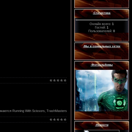
-Статистика
Онлайн всего:
1
Гостей:
1
Пользователей:
0
-Мы в социальных сетях
-Фотоальбомы
имаются Running With Scissors, TrashMasters
-Новости