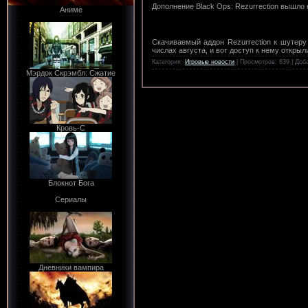
Дополнение Black Ops: Rezurrection вышло
Аниме
Скачиваемый аддон Rezurrection к шутеру 
числах августа, и вот доступ к нему открыл
Категория:
Игровые новости
| Просмотров: 639 | Доб
Мэрдок Скрэмбл: Сжатие
Кровь-С
Блокнот Бога
Сериалы
Дневники вампира