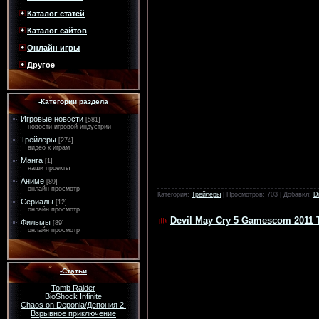
Каталог статей
Каталог сайтов
Онлайн игры
Другое
-Категории раздела
Игровые новости
[581]
новости игровой индустрии
Трейлеры
[274]
видео к играм
Манга
[1]
наши проекты
Аниме
[89]
онлайн просмотр
Категория:
Трейлеры
| Просмотров: 703 | Добавил:
D
Сериалы
[12]
онлайн просмотр
Devil May Cry 5 Gamescom 2011 Tr
Фильмы
[89]
онлайн просмотр
-Статьи
Tomb Raider
BioShock Infinite
Chaos on Deponia/Депония 2:
Взрывное приключение