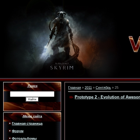
-Поиск
Главная
»
2011
»
Сентябрь
»
25
Prototype 2 - Evolution of Aweso
-Меню сайта
Главная страница
Форум
Фотоальбомы