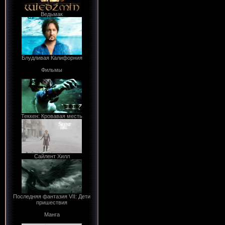
Ведьмак
Блудливая Калифорния
Фильмы
Теккен: Кровавая месть
Сайлент Хилл
Последняя фантазия VII: Дети
пришествия
Манга