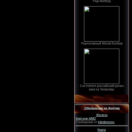
Род-Айленд
Портативный Mortal Kombat
Состоялся российский релиз
квеста Yesterday
-Обновления на форуме
Железо
Intel или AMD
Сообщение от
klimlimonov
Книги