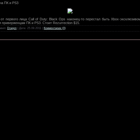
 на ПК и PS3
от первого лица Call of Duty: Black Ops наконец-то перестал быть Xbox-эксклюзи
и приверженцам ПК и PS3. Стоит Rezurrection $15.
авил:
Dragon
| Дата:
25.09.2011
|
Комментарии (0)