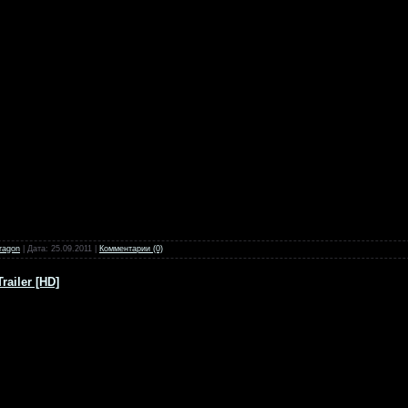
ragon
| Дата:
25.09.2011
|
Комментарии (0)
ailer [HD]