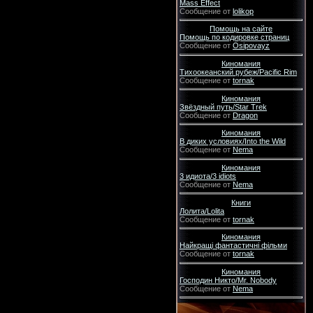
Mass Effect
Сообщение от
lolikop
Помощь на сайте
Помощь по кодировке страниц
Сообщение от
Osipovayz
Киномания
Тихоокеанский рубеж/Pacific Rim
Сообщение от
tornak
Киномания
Звёздный путь/Star Trek
Сообщение от
Dragon
Киномания
В диких условиях/Into the Wild
Сообщение от
Nema
Киномания
3 идиота/3 idiots
Сообщение от
Nema
Книги
Лолита/Lolita
Сообщение от
tornak
Киномания
Найкращі фантастичні фільми
Сообщение от
tornak
Киномания
Господин Никто/Mr. Nobody
Сообщение от
Nema