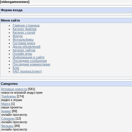
[
videogamesnews
]
Форма входа
Меню сайта
Главная страница
Каталог файлов
Каталог статей
Форум
Фотоальбомы
Гостевая книга
Доска объявлений
Каталог сайтов
Онлайн игры
Информация о сайте
Последние сообщения
Последние комментарии
Блог
FAQ (вопрос/ответ)
Categories
Игровые новости
[581]
новости игровой индустрии
Трейлеры
[274]
видео к играм
Манга
[1]
наши проекты
Аниме
[89]
онлайн просмотр
Сериалы
[12]
онлайн просмотр
Фильмы
[89]
онлайн просмотр