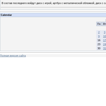
В состав последнего войдут диск с игрой, артбук с металлической обложкой, диск с
Calendar
Пн
Вт
2
3
9
10
16
17
23
24
30
31
Полная версия сайта