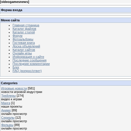
[
videogamesnews
]
Форма входа
Меню сайта
Главная страница
Каталог файлов
Каталог статей
Форум
Фотоальбомы
Гостевая книга
Доска объявлений
Каталог сайтов
Онлайн игры
Информация о сайте
Последние сообщения
Последние комментарии
Блог
FAQ (вопрос/ответ)
Categories
Игровые новости
[581]
новости игровой индустрии
Трейлеры
[274]
видео к играм
Манга
[1]
наши проекты
Аниме
[89]
онлайн просмотр
Сериалы
[12]
онлайн просмотр
Фильмы
[89]
онлайн просмотр