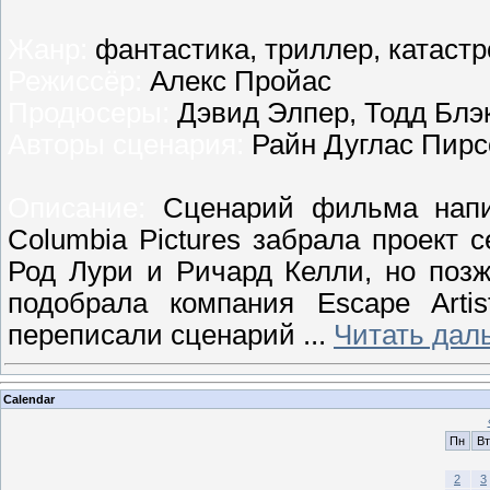
Жанр:
фантастика, триллер, катастр
Режиссёр:
Алекс Пройас
Продюсеры:
Дэвид Элпер, Тодд Блэк
Авторы сценария:
Райн Дуглас Пирс
Описание:
Сценарий фильма напис
Columbia Pictures забрала проект
Род Лури и Ричард Келли, но поз
подобрала компания Escape Arti
переписали сценарий
...
Читать дал
Calendar
Пн
Вт
2
3