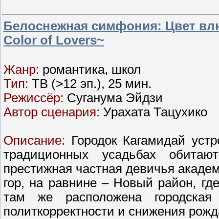
Белоснежная симфония: Цвет влю
Color of Lovers~
Жанр:
романтика, школ
Тип:
ТВ (>12 эп.), 25 мин.
Режиссёр:
Суганума Эйдзи
Автор сценария:
Урахата Тацухико
Описание:
Городок Кагамидай устр
традиционных усадьбах обитаю
престижная частная девичья акаде
гор, на равнине – Новый район, гд
там же расположена городская
политкорректности и снижения рожд