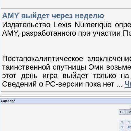
AMY выйдет через неделю
Издательство Lexis Numerique опре
AMY, разработанного при участии По
Постапокалиптическое злоключен
таинственной спутницы Эми возьмет
этот день игра выйдет только на
Сведений о PC-версии пока нет
...
Ч
Calendar
Пн
Вт
2
3
9
10