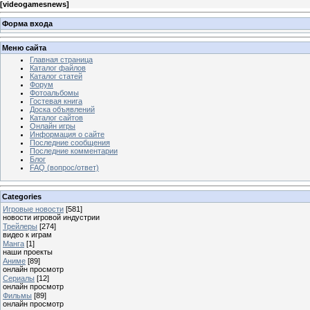
[
videogamesnews
]
Форма входа
Меню сайта
Главная страница
Каталог файлов
Каталог статей
Форум
Фотоальбомы
Гостевая книга
Доска объявлений
Каталог сайтов
Онлайн игры
Информация о сайте
Последние сообщения
Последние комментарии
Блог
FAQ (вопрос/ответ)
Categories
Игровые новости
[581]
новости игровой индустрии
Трейлеры
[274]
видео к играм
Манга
[1]
наши проекты
Аниме
[89]
онлайн просмотр
Сериалы
[12]
онлайн просмотр
Фильмы
[89]
онлайн просмотр