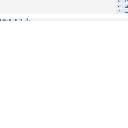
16
17
23
24
30
31
Полная версия сайта