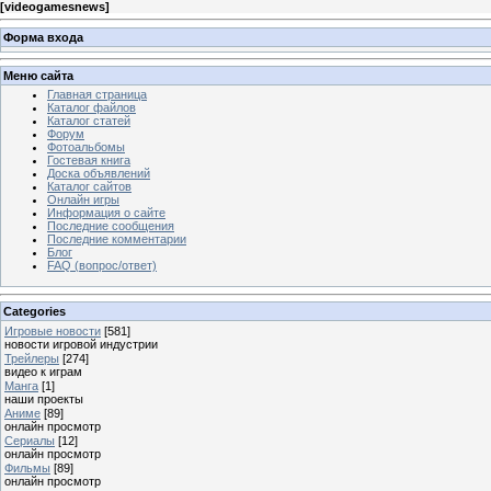
[
videogamesnews
]
Форма входа
Меню сайта
Главная страница
Каталог файлов
Каталог статей
Форум
Фотоальбомы
Гостевая книга
Доска объявлений
Каталог сайтов
Онлайн игры
Информация о сайте
Последние сообщения
Последние комментарии
Блог
FAQ (вопрос/ответ)
Categories
Игровые новости
[581]
новости игровой индустрии
Трейлеры
[274]
видео к играм
Манга
[1]
наши проекты
Аниме
[89]
онлайн просмотр
Сериалы
[12]
онлайн просмотр
Фильмы
[89]
онлайн просмотр