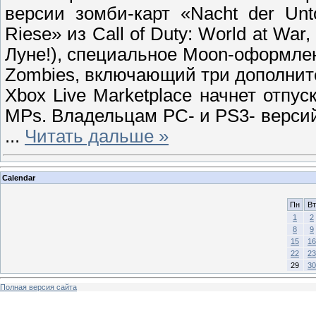
версии зомби-карт «Nacht der Unt
Riese» из Call of Duty: World at Wa
Луне!), специальное Moon-оформле
Zombies, включающий три дополнит
Xbox Live Marketplace начнет отпус
MPs. Владельцам PC- и PS3- версий
...
Читать дальше »
Calendar
Пн
Вт
1
2
8
9
15
16
22
23
29
30
Полная версия сайта