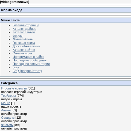
[
videogamesnews
]
Форма входа
Меню сайта
Главная страница
Каталог файлов
Каталог статей
Форум
Фотоальбомы
Гостевая книга
Доска объявлений
Каталог сайтов
Онлайн игры
Информация о сайте
Последние сообщения
Последние комментарии
Блог
FAQ (вопрос/ответ)
Categories
Игровые новости
[581]
новости игровой индустрии
Трейлеры
[274]
видео к играм
Манга
[1]
наши проекты
Аниме
[89]
онлайн просмотр
Сериалы
[12]
онлайн просмотр
Фильмы
[89]
онлайн просмотр