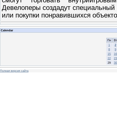
Девелоперы создадут специальный 
или покупки понравившихся объекто
Calendar
Пн
Вт
1
2
8
9
15
16
22
23
29
30
Полная версия сайта