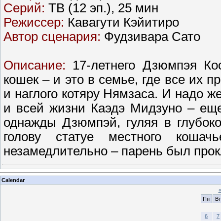
Серий:
ТВ (12 эп.), 25 мин
Режиссер:
Кавагути Кэйитиро
Автор сценария:
Фудзивара Сато
Описание:
17-летнего Дзюмпэя Кос
кошек – и это в семье, где все их 
и наглого котяру Нямзаса. И надо ж
и всей жизни Каэдэ Мидзуно – ещ
однажды Дзюмпэй, гуляя в глубок
голову статуе местного кошачь
незамедлительно – парень был про
Calendar
Пн
Вт
6
7