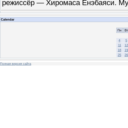
режиссёр — Хиромаса Ёнэбаяси. М
Calendar
Пн
Вт
4
5
11
12
18
19
25
26
Полная версия сайта