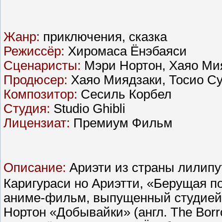
Жанр:
приключения, сказка
Режиссёр:
Хиромаса Ёнэбаяси
Сценаристы:
Мэри Нортон, Хаяо Ми
Продюсер:
Хаяо Миядзаки, Тосио Су
Композитор:
Сесиль Корбел
Студия:
Studio Ghibli
Лицензиат:
Премиум Фильм
Описание:
Ариэти из страны л
Каригураси но Ариэтти, «Берущая 
аниме-фильм, выпущенный студией «
Нортон «Добывайки» (англ. The Bor