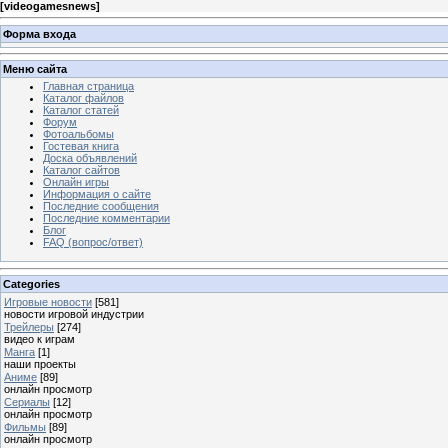
[
videogamesnews
]
Форма входа
Меню сайта
Главная страница
Каталог файлов
Каталог статей
Форум
Фотоальбомы
Гостевая книга
Доска объявлений
Каталог сайтов
Онлайн игры
Информация о сайте
Последние сообщения
Последние комментарии
Блог
FAQ (вопрос/ответ)
Categories
Игровые новости
[581]
новости игровой индустрии
Трейлеры
[274]
видео к играм
Манга
[1]
наши проекты
Аниме
[89]
онлайн просмотр
Сериалы
[12]
онлайн просмотр
Фильмы
[89]
онлайн просмотр