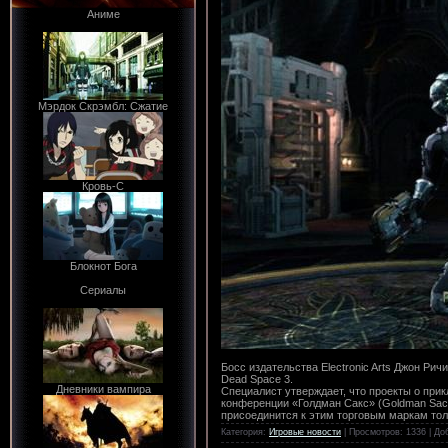
Аниме
Мэрдок Скрэмбл: Сжатие
Кровь-С
Блокнот Бога
Сериалы
Босс издательства Electronic Arts Джон Рич
Dead Space 3.
Дневники вампира
Специалист утверждает, что проекты о при
конференции «Голдман Сакс» (Goldman Sachs
присоединится к этим торговым маркам толь
Категория:
Игровые новости
| Просмотров: 1336 | Д