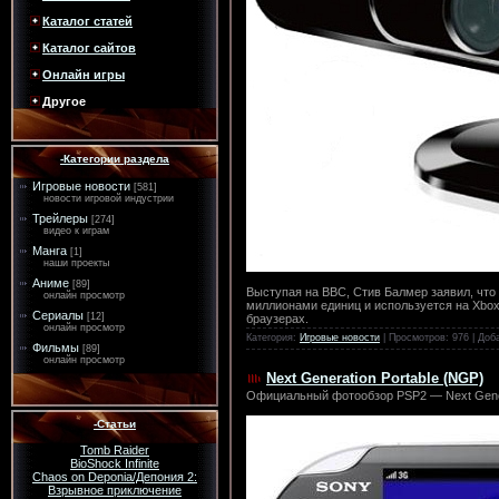
Каталог статей
Каталог сайтов
Онлайн игры
Другое
-Категории раздела
Игровые новости
[581]
новости игровой индустрии
Трейлеры
[274]
видео к играм
Манга
[1]
наши проекты
Аниме
[89]
Выступая на BBC, Стив Балмер заявил, что
онлайн просмотр
миллионами единиц и используется на Xbox 
Сериалы
[12]
браузерах.
онлайн просмотр
Категория:
Игровые новости
| Просмотров: 976 | Доб
Фильмы
[89]
онлайн просмотр
Next Generation Portable (NGP)
Официальный фотообзор PSP2 — Next Gener
-Статьи
Tomb Raider
BioShock Infinite
Chaos on Deponia/Депония 2:
Взрывное приключение