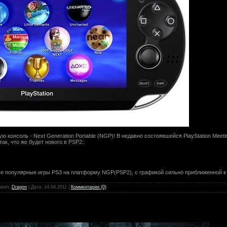
 консоль - Next Generation Portable (NGP)! В недавно состоявшейся PlayStation Meet
ак, что же будет нового в PSP2:
е популярные игры PS3 на платформу NGP(PSP2), с графикой сильно приближенной к P
авил:
Dragon
| Дата:
14.04.2011
|
Комментарии (0)