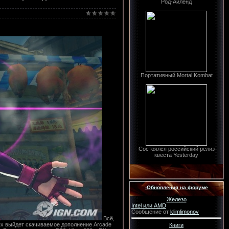
Род-Айленд
Портативный Mortal Kombat
Состоялся российский релиз
квеста Yesterday
-Обновления на форуме
Железо
Intel или AMD
Сообщение от
klimlimonov
Всё,
лях выйдет скачиваемое дополнение Arcade
Книги