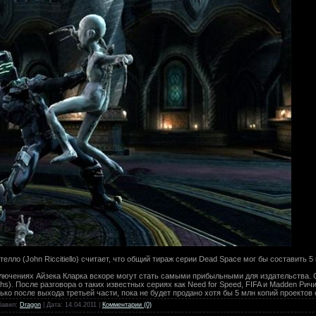
ителло (John Riccitiello) считает, что общий тираж серии Dead Space мог бы составить 
ключениях Айзека Кларка вскоре могут стать самыми прибыльными для издательства.
). После разговора о таких известных сериях как Need for Speed, FIFA и Madden Рич
ко после выхода третьей части, пока не будет продано хотя бы 5 млн копий проектов 
обавил:
Dragon
| Дата:
14.04.2011
|
Комментарии (0)