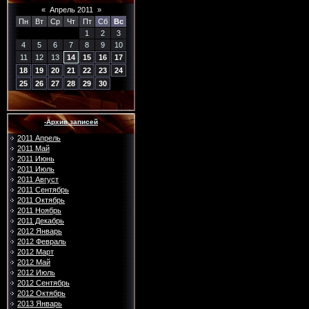
«
Апрель 2011
»
Пн
Вт
Ср
Чт
Пт
Сб
Вс
1
2
3
4
5
6
7
8
9
10
11
12
13
14
15
16
17
18
19
20
21
22
23
24
25
26
27
28
29
30
-Архив записей
2011 Апрель
2011 Май
2011 Июнь
2011 Июль
2011 Август
2011 Сентябрь
2011 Октябрь
2011 Ноябрь
2011 Декабрь
2012 Январь
2012 Февраль
2012 Март
2012 Май
2012 Июль
2012 Сентябрь
2012 Октябрь
2013 Январь