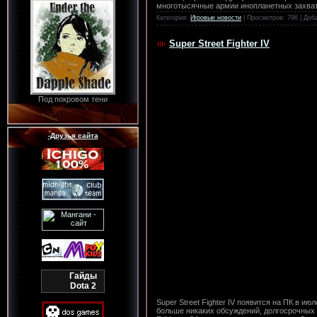
многотысячные армии инопланетных захват
Категория:
Игровые новости
| Просмотров: 796 | Доб
Super Street Fighter IV
Под покровом тени
-Друзья сайта
Гайды
Dota 2
Super Street Fighter IV появится на ПК в ию
больше никаких обсуждений, долгосрочных 