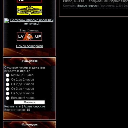
Edition, а 24-го — специальное издание Sup
Категория:
Игровые новости
| Просмотров: 1150 | До
Наш Баннер:
Обмен баннерами
-Наш опрос
Сколько часов в день вы
играете в игры?
Меньше 1 часа
От 1 до 2 часов
От 2 до 3 часов
От 3 до 4 часов
От 5 до 6 часов
Больше 6 часов
Результаты
|
Архив опросов
Всего ответов:
15
-Календарь