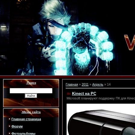
-Поиск
Главная
»
2011
»
Апрель
»
14
Kinect на PC
Microsoft планируют поддержку ПК для Kinec
-Меню сайта
Главная страница
Форум
Фотоальбомы