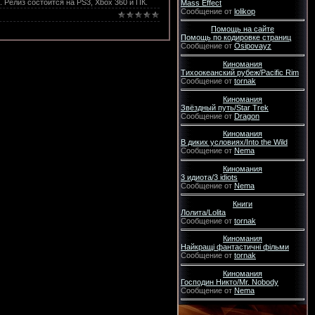
. Релиз состоится на PS3, Xbox 360 и ПК.
Mass Effect
Сообщение от
lolikop
Помощь на сайте
Помощь по кодировке страниц
Сообщение от
Osipovayz
Киномания
Тихоокеанский рубеж/Pacific Rim
Сообщение от
tornak
Киномания
Звёздный путь/Star Trek
Сообщение от
Dragon
Киномания
В диких условиях/Into the Wild
Сообщение от
Nema
Киномания
3 идиота/3 idiots
Сообщение от
Nema
Книги
Лолита/Lolita
Сообщение от
tornak
Киномания
Найкращі фантастичні фільми
Сообщение от
tornak
Киномания
Господин Никто/Mr. Nobody
Сообщение от
Nema