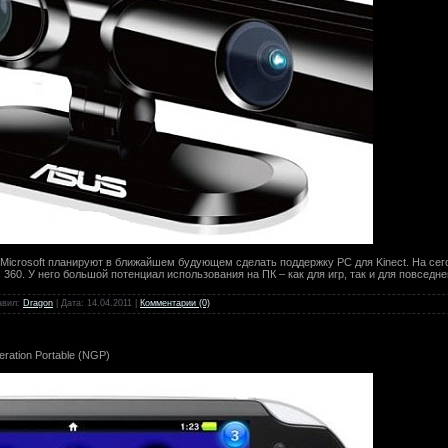
 Microsoft планируют в ближайшем будующем сделать поддержку PC для Kinect. На сег
360. У него большой потенциал использования на ПК – как для игр, так и для повседн
авил:
Dragon
| Дата:
14.04.2011
|
Комментарии (0)
ation Portable (NGP)