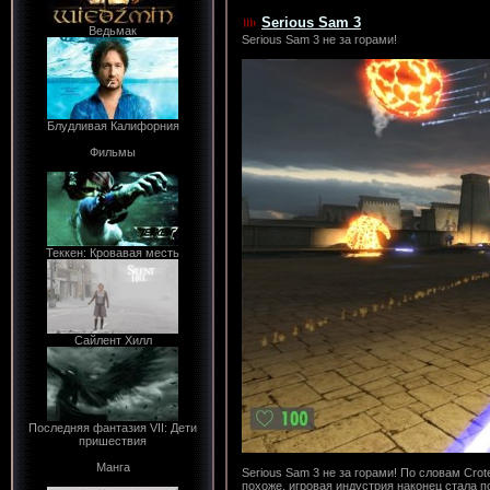
Serious Sam 3
Ведьмак
Serious Sam 3 не за горами!
Блудливая Калифорния
Фильмы
Теккен: Кровавая месть
Сайлент Хилл
Последняя фантазия VII: Дети
пришествия
Манга
Serious Sam 3 не за горами! По словам Cro
похоже, игровая индустрия наконец стала п