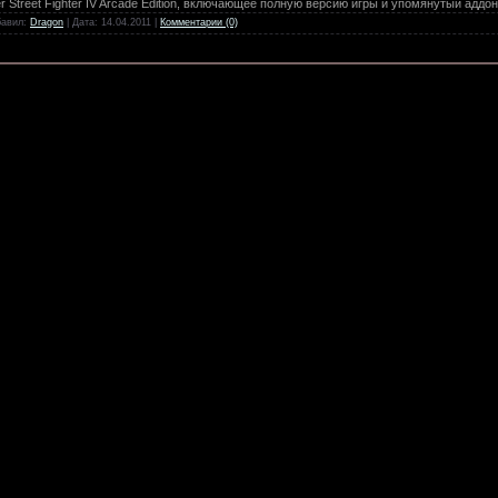
er Street Fighter IV Arcade Edition, включающее полную версию игры и упомянутый аддон
бавил:
Dragon
| Дата:
14.04.2011
|
Комментарии (0)