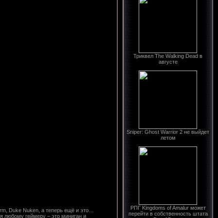
Триквел The Walking Dead в
августе
Sniper: Ghost Warrior 2 не выйдет
летом
РПГ Kingdoms of Amalur может
orm, Duke Nuken, а теперь ещё и это…
перейти в собственность штата
я любому геймеру – это миниган и