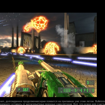
team, долгожданное продолжениесерии появится на прилавках уже этим летом. Bulletst
онемногу уставать от мегасерьёзных военных симуляторов. Всё, что нужно для счасть