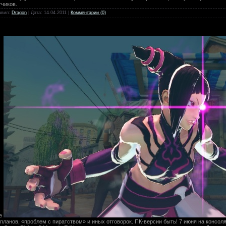
чиков.
авил:
Dragon
| Дата:
14.04.2011
|
Комментарии (0)
ле
планов, «проблем с пиратством» и иных отговорок. ПК-версии быть! 7 июня на консо