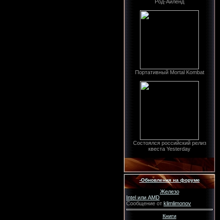
Род-Айленд
Портативный Mortal Kombat
Состоялся российский релиз
квеста Yesterday
-Обновления на форуме
Железо
Intel или AMD
Сообщение от
klimlimonov
Книги