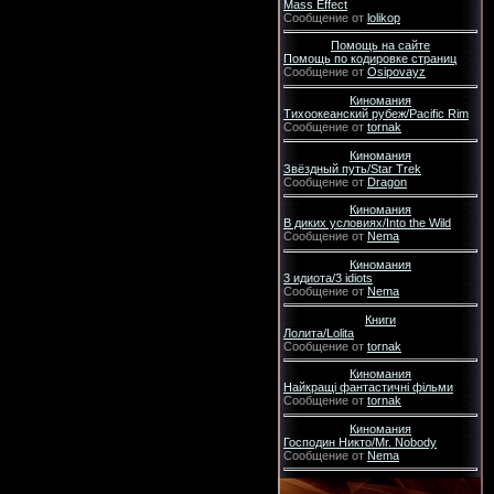
Mass Effect
Сообщение от
lolikop
Помощь на сайте
Помощь по кодировке страниц
Сообщение от
Osipovayz
Киномания
Тихоокеанский рубеж/Pacific Rim
Сообщение от
tornak
Киномания
Звёздный путь/Star Trek
Сообщение от
Dragon
Киномания
В диких условиях/Into the Wild
Сообщение от
Nema
Киномания
3 идиота/3 idiots
Сообщение от
Nema
Книги
Лолита/Lolita
Сообщение от
tornak
Киномания
Найкращі фантастичні фільми
Сообщение от
tornak
Киномания
Господин Никто/Mr. Nobody
Сообщение от
Nema