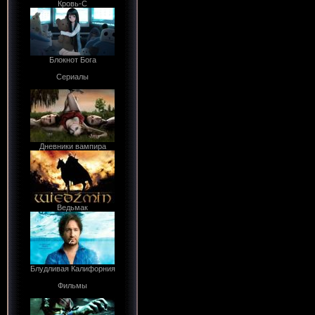
Кровь-С
Блокнот Бога
Сериалы
Дневники вампира
Ведьмак
Блудливая Калифорния
Фильмы