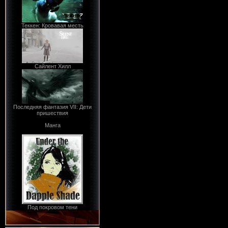
Теккен: Кровавая месть
Сайлент Хилл
Последняя фантазия VII: Дети
пришествия
Манга
Под покровом тени