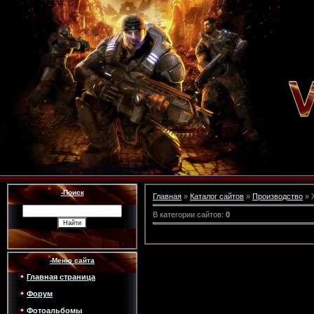
-Поиск
Главная
»
Каталог сайтов
»
Производство
» 
В категории сайтов
:
0
-Меню сайта
Главная страница
Форум
Фотоальбомы