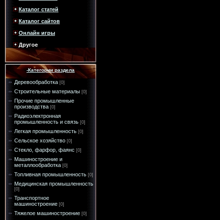
Каталог статей
Каталог сайтов
Онлайн игры
Другое
-Категории раздела
Деревообработка
[0]
Строительные материалы
[0]
Прочие промышленные
производства
[0]
Радиоэлектронная
промышленность и связь
[0]
Легкая промышленность
[0]
Сельское хозяйство
[0]
Стекло, фарфор, фаянс
[0]
Машиностроение и
металлообработка
[0]
Топливная промышленность
[0]
Медицинская промышленность
[0]
Транспортное
машиностроение
[0]
Тяжелое машиностроение
[0]