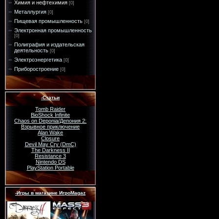
Химия и нефтехимия
[0]
Металлургия
[0]
Пищевая промышленность
[0]
Электронная промышленность
[0]
Полиграфия и издательская
деятельность
[0]
Электроэнергетика
[0]
Приборостроение
[0]
-Статьи
Tomb Raider
BioShock Infinite
Chaos on Deponia/Депония 2:
Взрывное приключение
Alan Wake
Closure
Devil May Cry (DmC)
The Darkness II
Resistance 3
Nintendo DS
PlayStation Portable
-Игры в магазине ИгроMagaz