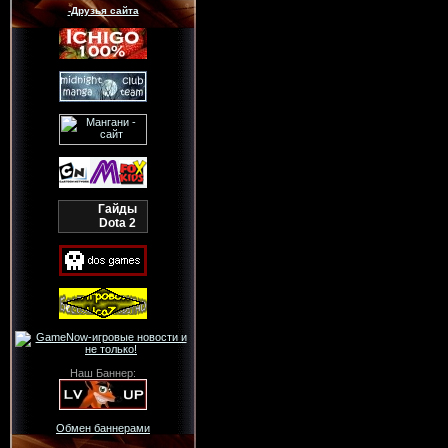
-Друзья сайта
Гайды
Dota 2
Наш Баннер:
Обмен баннерами