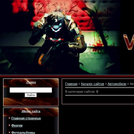
-Поиск
Главная
»
Каталог сайтов
»
Автомобили
» Ав
В категории сайтов
:
0
-Меню сайта
Главная страница
Форум
Фотоальбомы