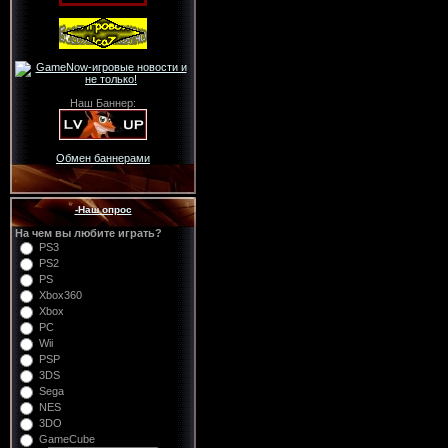
Наш Баннер:
Обмен баннерами
-Наш опрос
На чем вы любите играть?
PS3
PS2
PS
Xbox360
Xbox
PC
Wii
PSP
3DS
Sega
NES
3DO
GameCube