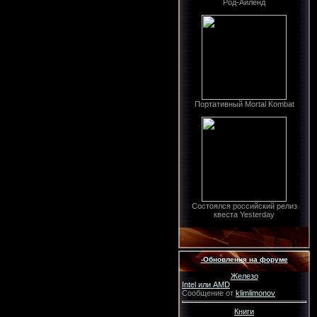
Род-Айленд
Портативный Mortal Kombat
Состоялся российский релиз
квеста Yesterday
-Обновления на форуме
Железо
Intel или AMD
Сообщение от
klimlimonov
Книги