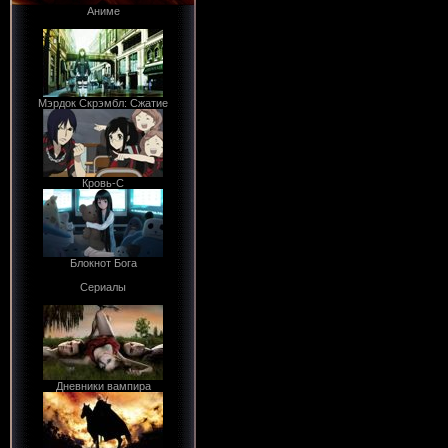
Аниме
Мэрдок Скрэмбл: Сжатие
Кровь-С
Блокнот Бога
Сериалы
Дневники вампира