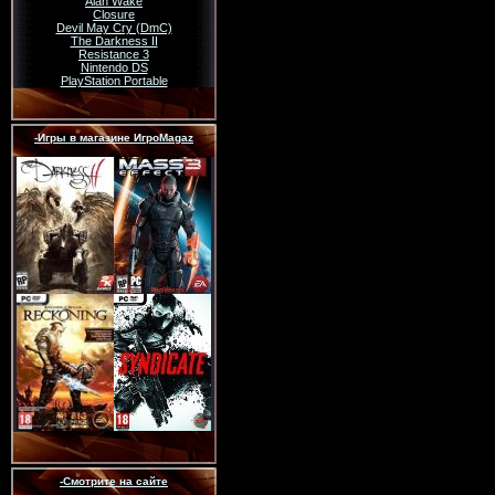
Alan Wake
Closure
Devil May Cry (DmC)
The Darkness II
Resistance 3
Nintendo DS
PlayStation Portable
-Игры в магазине ИгроMagaz
-Смотрите на сайте