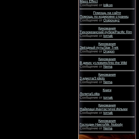
Mass Effect
Сообщение от
lolikop
Помощь на сайте
Помощь по кодировке страниц
Сообщение от
Osipovayz
Киномания
Тихоокеанский рубеж/Pacific Rim
Сообщение от
tornak
Киномания
Звёздный путь/Star Trek
Сообщение от
Dragon
Киномания
В диких условиях/Into the Wild
Сообщение от
Nema
Киномания
3 идиота/3 idiots
Сообщение от
Nema
Книги
Лолита/Lolita
Сообщение от
tornak
Киномания
Найкращі фантастичні фільми
Сообщение от
tornak
Киномания
Господин Никто/Mr. Nobody
Сообщение от
Nema