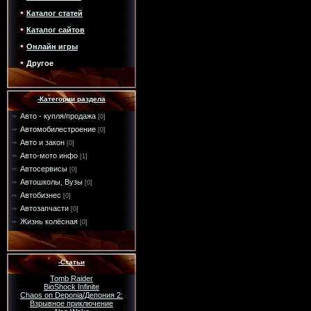
Каталог статей
Каталог сайтов
Онлайн игры
Другое
-Категории раздела
Авто - купля/продажа
[0]
Автомобилестроение
[0]
Авто и закон
[0]
Авто-мото инфо
[1]
Автосервисы
[0]
Автошколы, Вузы
[0]
Автобизнес
[0]
Автозапчасти
[0]
Жизнь колёсная
[0]
-Статьи
Tomb Raider
BioShock Infinite
Chaos on Deponia/Депония 2:
Взрывное приключение