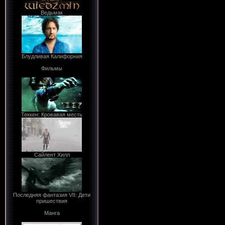
Ведьмак
Блудливая Калифорния
Фильмы
Теккен: Кровавая месть
Сайлент Хилл
Последняя фантазия VII: Дети
пришествия
Манга