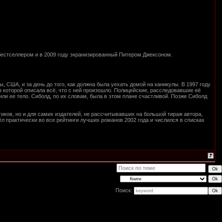
бестселлером и в 2009 году экранизированный Питером Джексоном.
, США, и за день до того, как должна была уехать домой на каникулы. В 1997 году
в которой описала всё, что с ней произошло. Полицейские, расследовавшие её
или ее тело. Сиболд, по их словам, была в этом плане счастливой. Позже Сиболд
иков, но и для самих издателей, не рассчитывавших на большой тираж автора,
л практически во все рейтинги лучших романов 2002 года и числился в списках
Поиск: