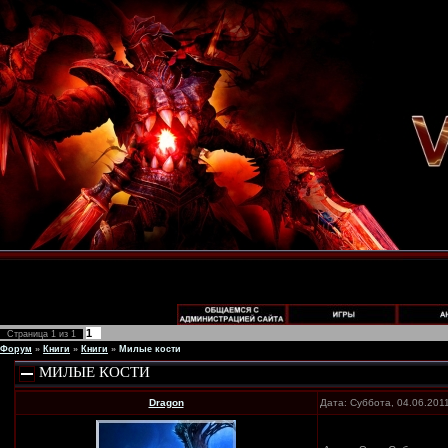
1
Страница
1
из
1
Форум
»
Книги
»
Книги
»
Милые кости
МИЛЫЕ КОСТИ
Dragon
Дата: Суббота, 04.06.201