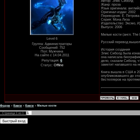
Автор: Элис Сиболд
Жанр: проза
Язык оригинала: англий
Оригинал издан: 2002
Переводчик: Е. Петрова
Серия: Мона Лиза
Издательство: Эксмо, 
Выпуск: 2006
Милые кости (англ. The
Level 6
Русский перевод вышел 
Группа: Администраторы
Сообщений:
752
История создания
Пол: Мужчина
Элис Сиболд была изнаси
На сайте с 14.04.2011
она написала биографию
Репутация:
6
дело, сказали Сиболд, ч
заметит напавшего на н
Статус:
Offline
Книга вышла в США в 20
опубликовавшего до это
бестеллеров на протяже
_________________________
Форум
»
Книги
»
Книги
»
Милые кости
1
Страница
1
из
1