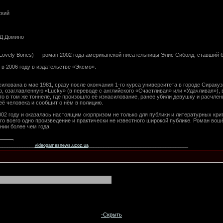
ский
ИД Домино
 Lovely Bones) — роман 2002 года американской писательницы Элис Сиболд, ставший 
в 2006 году в издательстве «Эксмо».
лована в мае 1981, сразу после окончания 1-го курса университета в городе Сиракузы
, озаглавленную «Lucky» (в переводе с английского «Счастливая» или «Удачливая»), 
то в том же тоннеле, где произошло её изнасилование, ранее убили девушку и расчлен
её человека и сообщит о нём в полицию.
02 году и оказалась настоящим сюрпризом не только для публики и литературных крит
го всего одно произведение и практически не известного широкой публике. Роман вошё
нии более чем года.
______________
videogamesnews.ucoz.ua
________________________________________
-Скрыть