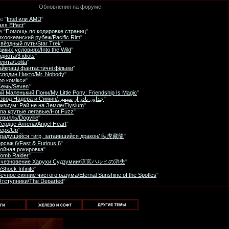
Обновления на форуме
е "
Intel или AMD
"
ss Effect
"
е "
Помощь по кодировке страниц
"
хоокеанский рубеж/Pacific Rim
"
вёздный путь/Star Trek
"
диких условиях/Into the Wild
"
идиота/3 idiots
"
лита/Lolita
"
айкращі фантастичні фільми
"
сподин Никто/Mr. Nobody
"
ро комікси
"
Семь/Seven
"
й Маленький Пони/My Little Pony: Friendship Is Magic
"
Развод Надера и Симин/جدایی نادر از سیمین
"
изиум: Рай не на Земле/Elysium
"
па крутые легавые/Hot Fuzz
"
гвилль/Dogville
"
ердце Ангела/Angel Heart
"
ерх/Up
"
Крадущийся тигр, затаившийся дракон/ 臥虎藏龍
"
рсаж 6/Fast & Furious 6
"
ойная рокировка
"
omb Raider
"
счезновение Харухи Судзумии/涼宮ハルヒの消失
"
oShock Infinite
"
ечное сияние чистого разума/Eternal Sunshine of the Spotles
"
тступники/The Departed
"