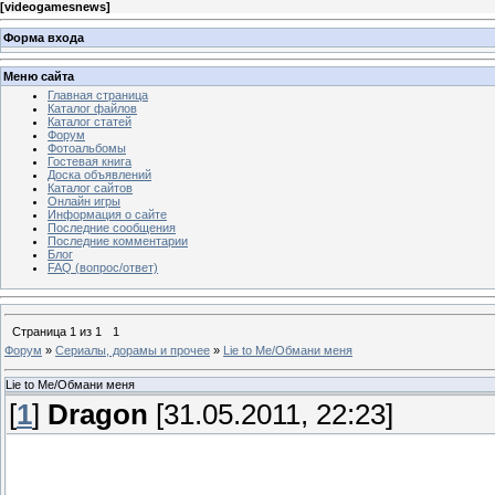
[
videogamesnews
]
Форма входа
Меню сайта
Главная страница
Каталог файлов
Каталог статей
Форум
Фотоальбомы
Гостевая книга
Доска объявлений
Каталог сайтов
Онлайн игры
Информация о сайте
Последние сообщения
Последние комментарии
Блог
FAQ (вопрос/ответ)
Страница
1
из
1
1
Форум
»
Сериалы, дорамы и прочее
»
Lie to Me/Обмани меня
Lie to Me/Обмани меня
[
1
]
Dragon
[31.05.2011, 22:23]